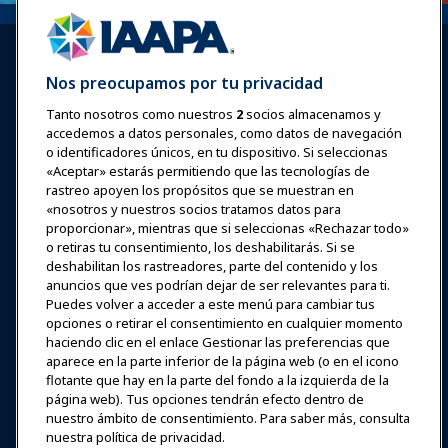
Nos preocupamos por tu privacidad
Tanto nosotros como nuestros
2
socios almacenamos y
accedemos a datos personales, como datos de navegación
Iniciar sesión
Únete ahora
o identificadores únicos, en tu dispositivo. Si seleccionas
Premios
Carreras
Contacto
«Aceptar» estarás permitiendo que las tecnologías de
rastreo apoyen los propósitos que se muestran en
«nosotros y nuestros socios tratamos datos para
Expos y Eventos
proporcionar», mientras que si seleccionas «Rechazar todo»
o retiras tu consentimiento, los deshabilitarás. Si se
Noticias y Funworld
deshabilitan los rastreadores, parte del contenido y los
anuncios que ves podrían dejar de ser relevantes para ti.
Puedes volver a acceder a este menú para cambiar tus
Educación
opciones o retirar el consentimiento en cualquier momento
haciendo clic en el enlace Gestionar las preferencias que
aparece en la parte inferior de la página web (o en el icono
Seguridad y protección
flotante que hay en la parte del fondo a la izquierda de la
página web). Tus opciones tendrán efecto dentro de
nuestro ámbito de consentimiento. Para saber más, consulta
Defensa
nuestra política de privacidad.