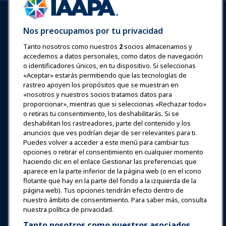
Nos preocupamos por tu privacidad
Tanto nosotros como nuestros
2
socios almacenamos y
accedemos a datos personales, como datos de navegación
Iniciar sesión
Únete ahora
o identificadores únicos, en tu dispositivo. Si seleccionas
Premios
Carreras
Contacto
«Aceptar» estarás permitiendo que las tecnologías de
rastreo apoyen los propósitos que se muestran en
«nosotros y nuestros socios tratamos datos para
Expos y Eventos
proporcionar», mientras que si seleccionas «Rechazar todo»
o retiras tu consentimiento, los deshabilitarás. Si se
Noticias y Funworld
deshabilitan los rastreadores, parte del contenido y los
anuncios que ves podrían dejar de ser relevantes para ti.
Puedes volver a acceder a este menú para cambiar tus
Educación
opciones o retirar el consentimiento en cualquier momento
haciendo clic en el enlace Gestionar las preferencias que
aparece en la parte inferior de la página web (o en el icono
Seguridad y protección
flotante que hay en la parte del fondo a la izquierda de la
página web). Tus opciones tendrán efecto dentro de
nuestro ámbito de consentimiento. Para saber más, consulta
Defensa
nuestra política de privacidad.
Tanto nosotros como nuestros asociados