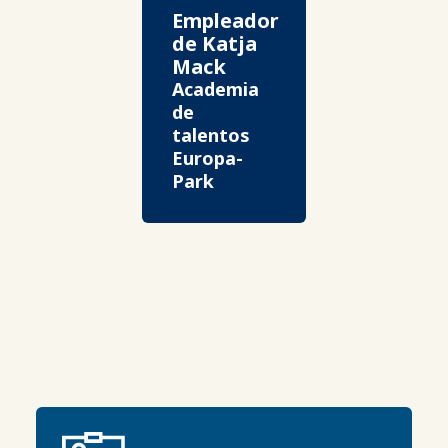
Empleador
de Katja
Mack
Academia
de
talentos
Europa-
Park