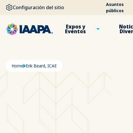
PASAR AL CONTENIDO PRINCIPAL
Asuntos
Configuración del sitio
públicos
Expos y
Notic
Eventos
Dive
Ruta de navegación
Home
Erik Beard, ICAE