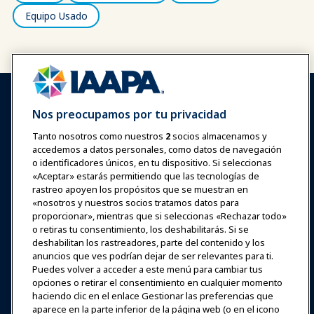
Equipo Usado
Nos preocupamos por tu privacidad
Tanto nosotros como nuestros
2
socios almacenamos y
accedemos a datos personales, como datos de navegación
Iniciar sesión
Únete ahora
o identificadores únicos, en tu dispositivo. Si seleccionas
Premios
Carreras
Contacto
«Aceptar» estarás permitiendo que las tecnologías de
rastreo apoyen los propósitos que se muestran en
«nosotros y nuestros socios tratamos datos para
Expos y Eventos
proporcionar», mientras que si seleccionas «Rechazar todo»
o retiras tu consentimiento, los deshabilitarás. Si se
deshabilitan los rastreadores, parte del contenido y los
Noticias y Funworld
anuncios que ves podrían dejar de ser relevantes para ti.
Puedes volver a acceder a este menú para cambiar tus
Educación
opciones o retirar el consentimiento en cualquier momento
haciendo clic en el enlace Gestionar las preferencias que
aparece en la parte inferior de la página web (o en el icono