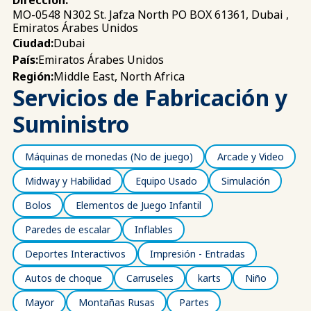
Dirección:
MO-0548 N302 St. Jafza North PO BOX 61361, Dubai ,
Emiratos Árabes Unidos
Dubai
Ciudad:
Emiratos Árabes Unidos
País:
Middle East, North Africa
Región:
Servicios de Fabricación y
Suministro
Máquinas de monedas (No de juego)
Arcade y Video
Midway y Habilidad
Equipo Usado
Simulación
Bolos
Elementos de Juego Infantil
Paredes de escalar
Inflables
Deportes Interactivos
Impresión - Entradas
Autos de choque
Carruseles
karts
Niño
Mayor
Montañas Rusas
Partes