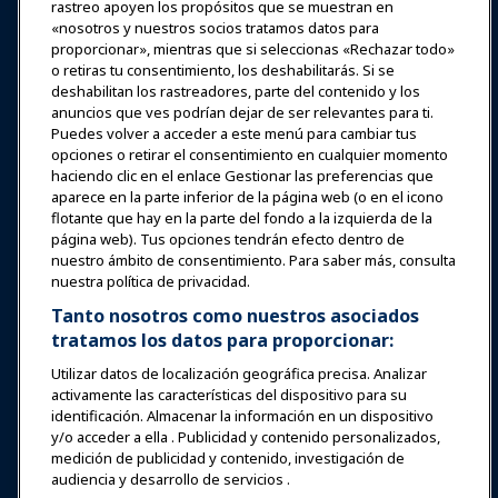
rastreo apoyen los propósitos que se muestran en
«nosotros y nuestros socios tratamos datos para
Expos y Eventos
proporcionar», mientras que si seleccionas «Rechazar todo»
o retiras tu consentimiento, los deshabilitarás. Si se
deshabilitan los rastreadores, parte del contenido y los
Noticias y Funworld
anuncios que ves podrían dejar de ser relevantes para ti.
Puedes volver a acceder a este menú para cambiar tus
Educación
opciones o retirar el consentimiento en cualquier momento
haciendo clic en el enlace Gestionar las preferencias que
aparece en la parte inferior de la página web (o en el icono
Seguridad y protección
flotante que hay en la parte del fondo a la izquierda de la
página web). Tus opciones tendrán efecto dentro de
nuestro ámbito de consentimiento. Para saber más, consulta
Defensa
nuestra política de privacidad.
Tanto nosotros como nuestros asociados
tratamos los datos para proporcionar:
Investigación y Reportes
Utilizar datos de localización geográfica precisa. Analizar
activamente las características del dispositivo para su
Acerca de IAAPA
identificación. Almacenar la información en un dispositivo
y/o acceder a ella . Publicidad y contenido personalizados,
medición de publicidad y contenido, investigación de
Socios
audiencia y desarrollo de servicios .