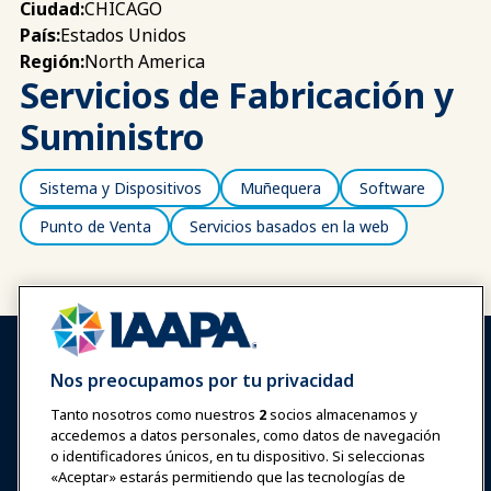
CHICAGO
Ciudad:
Estados Unidos
País:
North America
Región:
Servicios de Fabricación y
Suministro
Sistema y Dispositivos
Muñequera
Software
Punto de Venta
Servicios basados en la web
Nos preocupamos por tu privacidad
Tanto nosotros como nuestros
2
socios almacenamos y
accedemos a datos personales, como datos de navegación
Iniciar sesión
Únete ahora
o identificadores únicos, en tu dispositivo. Si seleccionas
Premios
Carreras
Contacto
«Aceptar» estarás permitiendo que las tecnologías de