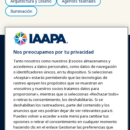
Arquitectura y Diseño
Agentes teatrales
Iluminación
Nos preocupamos por tu privacidad
Tanto nosotros como nuestros
2
socios almacenamos y
accedemos a datos personales, como datos de navegación
Iniciar sesión
Únete ahora
o identificadores únicos, en tu dispositivo. Si seleccionas
Premios
Carreras
Contacto
«Aceptar» estarás permitiendo que las tecnologías de
rastreo apoyen los propósitos que se muestran en
«nosotros y nuestros socios tratamos datos para
Expos y Eventos
proporcionar», mientras que si seleccionas «Rechazar todo»
o retiras tu consentimiento, los deshabilitarás. Si se
deshabilitan los rastreadores, parte del contenido y los
Noticias y Funworld
anuncios que ves podrían dejar de ser relevantes para ti.
Puedes volver a acceder a este menú para cambiar tus
Educación
opciones o retirar el consentimiento en cualquier momento
haciendo clic en el enlace Gestionar las preferencias que