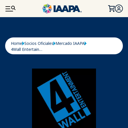
PASAR AL CONTENIDO PRINCIPAL
Ruta de navegación
Home
Socios Oficiales
Mercado IAAPA
4Wall Entertainment