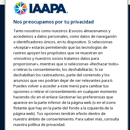
Nos preocupamos por tu privacidad
Tanto nosotros como nuestros
2
socios almacenamos y
accedemos a datos personales, como datos de navegación
Iniciar sesión
Únete ahora
o identificadores únicos, en tu dispositivo. Si seleccionas
Premios
Carreras
Contacto
«Aceptar» estarás permitiendo que las tecnologías de
rastreo apoyen los propósitos que se muestran en
«nosotros y nuestros socios tratamos datos para
Expos y Eventos
proporcionar», mientras que si seleccionas «Rechazar todo»
o retiras tu consentimiento, los deshabilitarás. Si se
deshabilitan los rastreadores, parte del contenido y los
Noticias y Funworld
anuncios que ves podrían dejar de ser relevantes para ti.
Puedes volver a acceder a este menú para cambiar tus
Educación
opciones o retirar el consentimiento en cualquier momento
haciendo clic en el enlace Gestionar las preferencias que
aparece en la parte inferior de la página web (o en el icono
Seguridad y protección
flotante que hay en la parte del fondo a la izquierda de la
página web). Tus opciones tendrán efecto dentro de
nuestro ámbito de consentimiento. Para saber más, consulta
Defensa
nuestra política de privacidad.