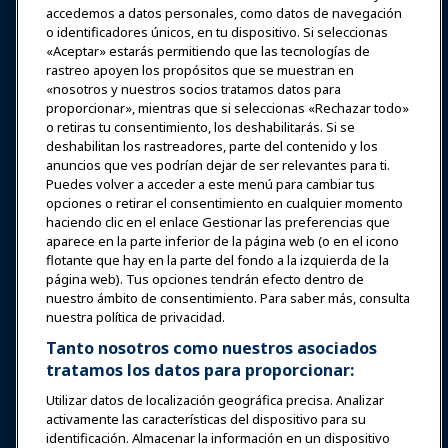
accedemos a datos personales, como datos de navegación
Iniciar sesión
Únete ahora
o identificadores únicos, en tu dispositivo. Si seleccionas
Premios
Carreras
Contacto
«Aceptar» estarás permitiendo que las tecnologías de
rastreo apoyen los propósitos que se muestran en
«nosotros y nuestros socios tratamos datos para
Expos y Eventos
proporcionar», mientras que si seleccionas «Rechazar todo»
o retiras tu consentimiento, los deshabilitarás. Si se
Noticias y Funworld
deshabilitan los rastreadores, parte del contenido y los
anuncios que ves podrían dejar de ser relevantes para ti.
Puedes volver a acceder a este menú para cambiar tus
Educación
opciones o retirar el consentimiento en cualquier momento
haciendo clic en el enlace Gestionar las preferencias que
aparece en la parte inferior de la página web (o en el icono
Seguridad y protección
flotante que hay en la parte del fondo a la izquierda de la
página web). Tus opciones tendrán efecto dentro de
nuestro ámbito de consentimiento. Para saber más, consulta
Defensa
nuestra política de privacidad.
Tanto nosotros como nuestros asociados
tratamos los datos para proporcionar:
Investigación y Reportes
Utilizar datos de localización geográfica precisa. Analizar
activamente las características del dispositivo para su
Acerca de IAAPA
identificación. Almacenar la información en un dispositivo