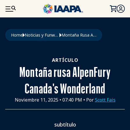
PASAR AL CONTENIDO PRINCIPAL
Ruta de navegación
Home
Noticias y Funworld
Montaña Rusa AlpenFury Canada's Wonderland
ARTÍCULO
Montaña rusa AlpenFury
Canada's Wonderland
Noviembre 11, 2025
•
07:40 PM
• Por
Scott Fais
subtítulo