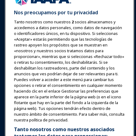
Nos preocupamos por tu privacidad
Tanto nosotros como nuestros
2
socios almacenamos y
accedemos a datos personales, como datos de navegación
Iniciar sesión
Únete ahora
o identificadores únicos, en tu dispositivo. Si seleccionas
Premios
Carreras
Contacto
«Aceptar» estarás permitiendo que las tecnologías de
rastreo apoyen los propósitos que se muestran en
«nosotros y nuestros socios tratamos datos para
Expos y Eventos
proporcionar», mientras que si seleccionas «Rechazar todo»
o retiras tu consentimiento, los deshabilitarás. Si se
Noticias y Funworld
deshabilitan los rastreadores, parte del contenido y los
anuncios que ves podrían dejar de ser relevantes para ti.
Puedes volver a acceder a este menú para cambiar tus
Educación
opciones o retirar el consentimiento en cualquier momento
haciendo clic en el enlace Gestionar las preferencias que
aparece en la parte inferior de la página web (o en el icono
Seguridad y protección
flotante que hay en la parte del fondo a la izquierda de la
página web). Tus opciones tendrán efecto dentro de
nuestro ámbito de consentimiento. Para saber más, consulta
Defensa
nuestra política de privacidad.
Tanto nosotros como nuestros asociados