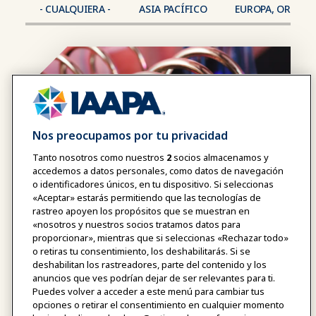
- CUALQUIERA -
ASIA PACÍFICO
EUROPA, ORIENTE
Nos preocupamos por tu privacidad
Tanto nosotros como nuestros
2
socios almacenamos y
accedemos a datos personales, como datos de navegación
o identificadores únicos, en tu dispositivo. Si seleccionas
«Aceptar» estarás permitiendo que las tecnologías de
rastreo apoyen los propósitos que se muestran en
«nosotros y nuestros socios tratamos datos para
proporcionar», mientras que si seleccionas «Rechazar todo»
o retiras tu consentimiento, los deshabilitarás. Si se
deshabilitan los rastreadores, parte del contenido y los
De la innovación al impacto: tu
anuncios que ves podrían dejar de ser relevantes para ti.
camino hacia el éxito
Puedes volver a acceder a este menú para cambiar tus
opciones o retirar el consentimiento en cualquier momento
Agosto 11, 2026