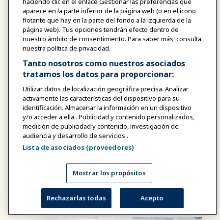
haciendo clic en el enlace Gestionar las preferencias que
|
11:00 AM
-
12:00 PM EDT
aparece en la parte inferior de la página web (o en el icono
flotante que hay en la parte del fondo a la izquierda de la
August 11, 2026
WEBINARIO
página web). Tus opciones tendrán efecto dentro de
|
03:00 PM
-
04:00 PM UTC
nuestro ámbito de consentimiento. Para saber más, consulta
nuestra política de privacidad.
¿Estás listo para conseguir el
Tanto nosotros como nuestros asociados
reconocimiento que tu equipo se merece?
tratamos los datos para proporcionar:
Este seminario web exclusivo para socios
Utilizar datos de localización geográfica precisa. Analizar
de la IAAPA analiza los Premios a la
activamente las características del dispositivo para su
Excelencia «Brass Ring» de la IAAPA,
identificación. Almacenar la información en un dispositivo
incluyendo las categorías, los requisitos de
y/o acceder a ella . Publicidad y contenido personalizados,
participación, el proceso de presentación
11
medición de publicidad y contenido, investigación de
de candidaturas y consejos para elaborar
audiencia y desarrollo de servicios .
candidaturas más sólidas.
Lista de asociados (proveedores)
AGOSTO
Mostrar los propósitos
SE REQUIERE TICKET
Rechazarlas todas
Acepto