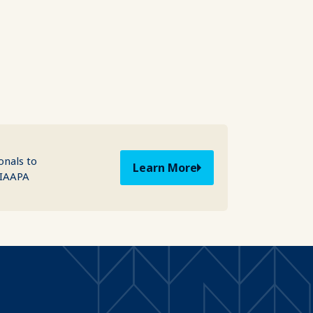
onals to
Learn More
 IAAPA