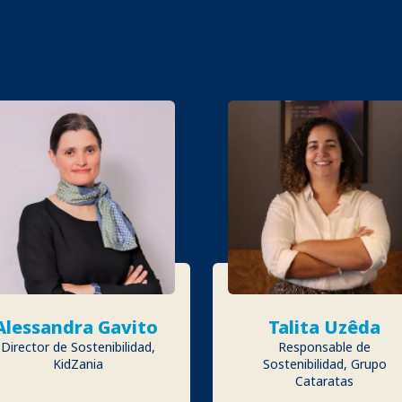
CONFERENCISTAS
Alessandra Gavito
Talita Uzêda
Director de Sostenibilidad,
Responsable de
KidZania
Sostenibilidad, Grupo
Cataratas