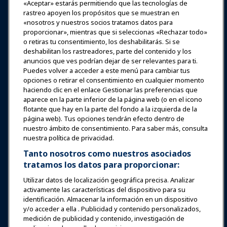
Premios
Carreras
Contacto
«Aceptar» estarás permitiendo que las tecnologías de
rastreo apoyen los propósitos que se muestran en
«nosotros y nuestros socios tratamos datos para
Expos y Eventos
proporcionar», mientras que si seleccionas «Rechazar todo»
o retiras tu consentimiento, los deshabilitarás. Si se
Noticias y Funworld
deshabilitan los rastreadores, parte del contenido y los
anuncios que ves podrían dejar de ser relevantes para ti.
Puedes volver a acceder a este menú para cambiar tus
Educación
opciones o retirar el consentimiento en cualquier momento
haciendo clic en el enlace Gestionar las preferencias que
aparece en la parte inferior de la página web (o en el icono
Seguridad y protección
flotante que hay en la parte del fondo a la izquierda de la
página web). Tus opciones tendrán efecto dentro de
nuestro ámbito de consentimiento. Para saber más, consulta
Defensa
nuestra política de privacidad.
Tanto nosotros como nuestros asociados
tratamos los datos para proporcionar:
Investigación y Reportes
Utilizar datos de localización geográfica precisa. Analizar
activamente las características del dispositivo para su
Acerca de IAAPA
identificación. Almacenar la información en un dispositivo
y/o acceder a ella . Publicidad y contenido personalizados,
medición de publicidad y contenido, investigación de
Socios