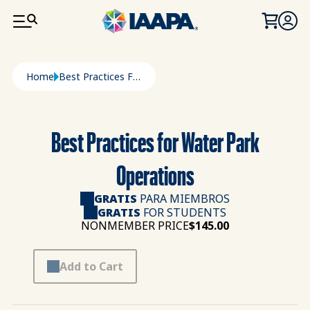
PASAR AL CONTENIDO PRINCIPAL
Ruta de navegación
Home
Best Practices For Water Park Operations
Best Practices for Water Park
Operations
GRATIS
PARA MIEMBROS
GRATIS
FOR STUDENTS
NONMEMBER PRICE
$145.00
Add to Cart