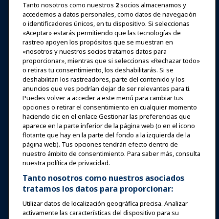
Tanto nosotros como nuestros
2
socios almacenamos y
accedemos a datos personales, como datos de navegación
Iniciar sesión
Únete ahora
o identificadores únicos, en tu dispositivo. Si seleccionas
Premios
Carreras
Contacto
«Aceptar» estarás permitiendo que las tecnologías de
rastreo apoyen los propósitos que se muestran en
«nosotros y nuestros socios tratamos datos para
Expos y Eventos
proporcionar», mientras que si seleccionas «Rechazar todo»
o retiras tu consentimiento, los deshabilitarás. Si se
Noticias y Funworld
deshabilitan los rastreadores, parte del contenido y los
anuncios que ves podrían dejar de ser relevantes para ti.
Puedes volver a acceder a este menú para cambiar tus
Educación
opciones o retirar el consentimiento en cualquier momento
haciendo clic en el enlace Gestionar las preferencias que
aparece en la parte inferior de la página web (o en el icono
Seguridad y protección
flotante que hay en la parte del fondo a la izquierda de la
página web). Tus opciones tendrán efecto dentro de
nuestro ámbito de consentimiento. Para saber más, consulta
Defensa
nuestra política de privacidad.
Tanto nosotros como nuestros asociados
tratamos los datos para proporcionar:
Investigación y Reportes
Utilizar datos de localización geográfica precisa. Analizar
activamente las características del dispositivo para su
Acerca de IAAPA