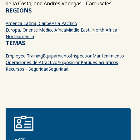
de la Costa, and Andrés Vanegas - Carruseles.
REGIONS
América Latina, Caribe
Asia Pacífico
Europa, Oriente Medio, África
Middle East, North Africa
Norteamérica
TEMAS
Employee Training
Equipamiento
Inspection
Mantenimiento
Operaciones de Atractivo/Exposición
Parques acuáticos
Recursos - Seguridad
Seguridad