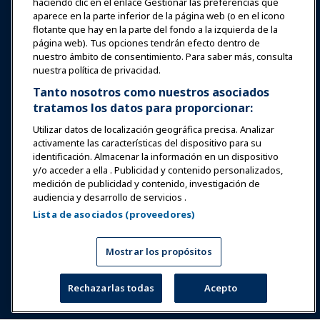
haciendo clic en el enlace Gestionar las preferencias que
aparece en la parte inferior de la página web (o en el icono
Seguridad y protección
flotante que hay en la parte del fondo a la izquierda de la
página web). Tus opciones tendrán efecto dentro de
nuestro ámbito de consentimiento. Para saber más, consulta
Defensa
nuestra política de privacidad.
Tanto nosotros como nuestros asociados
tratamos los datos para proporcionar:
Investigación y Reportes
Utilizar datos de localización geográfica precisa. Analizar
activamente las características del dispositivo para su
Acerca de IAAPA
identificación. Almacenar la información en un dispositivo
y/o acceder a ella . Publicidad y contenido personalizados,
medición de publicidad y contenido, investigación de
Socios
audiencia y desarrollo de servicios .
Lista de asociados (proveedores)
Copyright © 2026 Asociación Internacional de Parques de
Atracciones y Atracciones. Todos los derechos reservados.
Política de Privacidad
Aviso de traducción
Mostrar los propósitos
Términos de Servicio
Gestionar las preferencias
Rechazarlas todas
Acepto