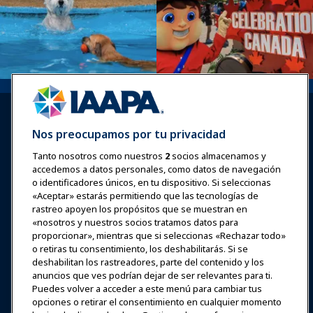
Nos preocupamos por tu privacidad
Tanto nosotros como nuestros
2
socios almacenamos y
accedemos a datos personales, como datos de navegación
Iniciar sesión
Únete ahora
o identificadores únicos, en tu dispositivo. Si seleccionas
Premios
Carreras
Contacto
«Aceptar» estarás permitiendo que las tecnologías de
rastreo apoyen los propósitos que se muestran en
«nosotros y nuestros socios tratamos datos para
Expos y Eventos
proporcionar», mientras que si seleccionas «Rechazar todo»
o retiras tu consentimiento, los deshabilitarás. Si se
Noticias y Funworld
deshabilitan los rastreadores, parte del contenido y los
anuncios que ves podrían dejar de ser relevantes para ti.
Puedes volver a acceder a este menú para cambiar tus
Educación
opciones o retirar el consentimiento en cualquier momento