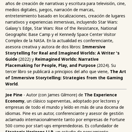
años de creación de narrativas y escritura para televisión, cine,
medios digitales, juegos, narración de marcas,
entretenimiento basado en localizaciones, creación de lugares
narrativos y experiencias inmersivas, incluyendo Star Wars:
Galaxy's Edge, Star Wars: Rise of the Resistance, National
Geographic Base Camp y el Kennedy Space Center Visitor
Complex de la NASA. En la actualidad es conferenciante,
asesora creativa y autora de dos libros:
Immersive
Storytelling for Real and Imagined Worlds: A Writer 's
Guide
(2022) y
Reimagined Worlds: Narrative
Placemaking for People, Play, and Purpose
(2024). Su
tercer libro se publicará a principios del año que viene,
The Art
of Immersive Storytelling: Strategies from the Gaming
World
.
Joe Pine
- Autor (con James Gilmore) de
The Experience
Economy
, un clásico superventas, adoptado por lectores y
empresas de todo el mundo y leído en más de una docena de
idiomas. Pine es un autor, conferenciante y asesor de gestión
aclamado internacionalmente tanto por empresas de Fortune
500 como por start-ups emprendedoras. Es cofundador de
Strategic Horizons LLP
, un estudio de pensamiento