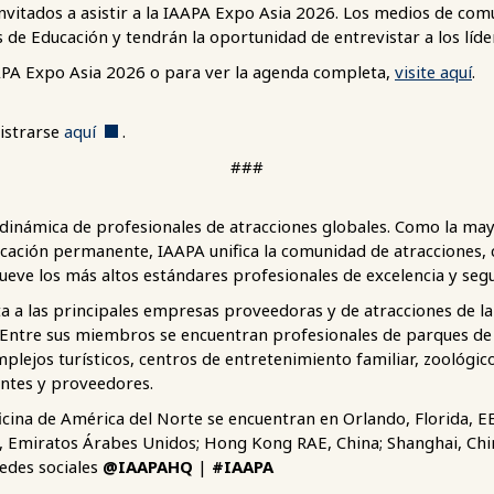
vitados a asistir a la IAAPA Expo Asia 2026. Los medios de comu
s de Educación y tendrán la oportunidad de entrevistar a los líd
APA Expo Asia 2026 o para ver la agenda completa,
visite aquí
.
istrarse
aquí
.
###
dinámica de profesionales de atracciones globales. Como la may
icación permanente, IAAPA unifica la comunidad de atracciones, 
ueve los más altos estándares profesionales de excelencia y seg
 a las principales empresas proveedoras y de atracciones de la
. Entre sus miembros se encuentran profesionales de parques de
plejos turísticos, centros de entretenimiento familiar, zoológicos
antes y proveedores.
ficina de América del Norte se encuentran en Orlando, Florida, 
ai, Emiratos Árabes Unidos; Hong Kong RAE, China; Shanghai, Chi
redes sociales
@IAAPAHQ
|
#IAAPA