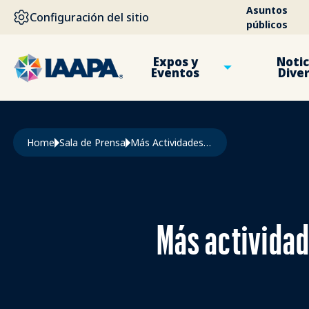
PASAR AL CONTENIDO PRINCIPAL
Asuntos
Configuración del sitio
públicos
Expos y
Notic
Eventos
Dive
Ruta de navegación
Home
Sala de Prensa
Más Actividades y Eventos Destacados Antes de La IAAPA Expo Asia 2026
Más actividad