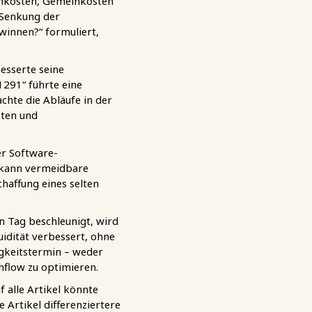
renkosten, Gemeinkosten
 Senkung der
winnen?“ formuliert,
esserte seine
1291“ führte eine
chte die Abläufe in der
sten und
er Software-
 kann vermeidbare
haffung eines selten
n Tag beschleunigt, wird
uidität verbessert, ohne
igkeitstermin – weder
hflow zu optimieren.
f alle Artikel könnte
 Artikel differenziertere