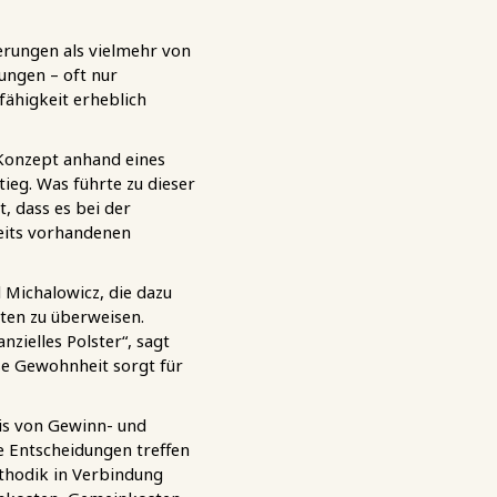
derungen als vielmehr von
ungen – oft nur
fähigkeit erheblich
s Konzept anhand eines
ieg. Was führte zu dieser
, dass es bei der
reits vorhandenen
 Michalowicz, die dazu
nten zu überweisen.
zielles Polster“, sagt
e Gewohnheit sorgt für
nis von Gewinn- und
e Entscheidungen treffen
thodik in Verbindung