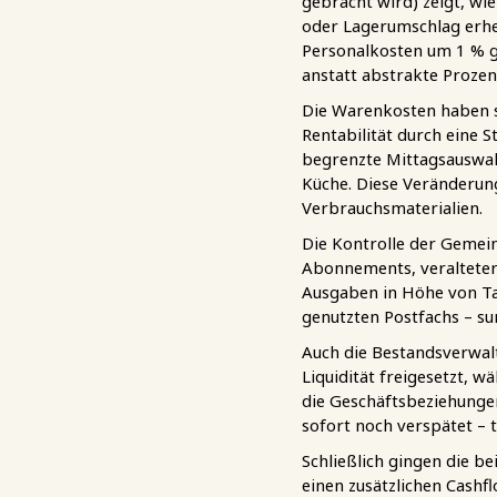
gebracht wird) zeigt, w
oder Lagerumschlag erhe
Personalkosten um 1 % g
anstatt abstrakte Prozen
Die Warenkosten haben si
Rentabilität durch eine 
begrenzte Mittagsauswahl
Küche. Diese Veränderun
Verbrauchsmaterialien.
Die Kontrolle der Gemei
Abonnements, veralteter
Ausgaben in Höhe von Tau
genutzten Postfachs – s
Auch die Bestandsverwalt
Liquidität freigesetzt, 
die Geschäftsbeziehunge
sofort noch verspätet – 
Schließlich gingen die be
einen zusätzlichen Cashf