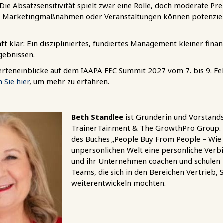
ie Absatzsensitivität spielt zwar eine Rolle, doch moderate Pr
en Marketingmaßnahmen oder Veranstaltungen können potenzie
ft klar: Ein diszipliniertes, fundiertes Management kleiner finan
gebnissen.
erteneinblicke auf dem IAAPA FEC Summit 2027 vom 7. bis 9. Fe
 Sie hier
, um mehr zu erfahren.
Beth Standlee
ist Gründerin und Vorstand
TrainerTainment & The GrowthPro Group. S
des Buches „People Buy From People – Wie 
unpersönlichen Welt eine persönliche Verbi
und ihr Unternehmen coachen und schulen 
Teams, die sich in den Bereichen Vertrieb, 
weiterentwickeln möchten.