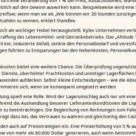
ie sich eine Veränderung von 1 % bei Preis, Absatzvolumen, Wa
blich auf den Gewinn auswirken kann. Beispielsweise wird eine
reifbar, wenn man sie als „Wie können wir 20 Stunden zurückge
tzahlen zu nennen, erklärt Standlee.
ch als wichtiger Hebel herausgestellt. Kyles Unternehmen verb
Straffung des Lebensmittel- und Getränkebetriebs. Das „Altitude 
 ein, reduzierte Abfall, senkte den Personalbedarf und vereinfa
gen führten zu Einsparungen bei den Nebenkosten, Personalko
nkosten bietet eine weitere Chance. Die Überprüfung ungenutzt
 Dienste, überhöhter Frachtkosten und unnötiger Lagerflächen
senden aufdecken. Selbst kleine Entscheidungen – wie die Absc
ummieren sich, wenn sie konsequent umgesetzt werden.
ung spielt eine Rolle. Wird der Lagerumschlag auch nur um eine
während die Aushandlung besserer Lieferantenkonditionen die Liq
n zu beeinträchtigen. Die Begleichung von Rechnungen zum Fäll
trägt dazu bei, das Vertrauen zu wahren und gleichzeitig den Cas
iden auch auf Preisstrategien ein. Eine Preiserhöhung von 5 % au
low von mehr als 80.000 Dollar generieren, auch wenn bestimmte