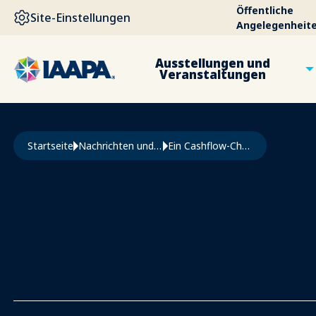
DIREKT ZUM INHALT
Öffentliche
Site-Einstellungen
Angelegenheit
Ausstellungen und
Veranstaltungen
Pfadnavigation
Startseite
Nachrichten und Funworld
Ein Cashflow-Champion Sein