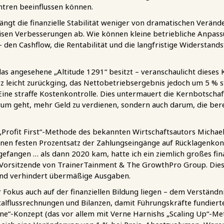
ntren beeinflussen können.
hängt die finanzielle Stabilität weniger von dramatischen Verän
weisen Verbesserungen ab. Wie können kleine betriebliche Anpass
den Cashflow, die Rentabilität und die langfristige Widerstands
 das angesehene „Altitude 1291“ besitzt – veranschaulicht diese
z leicht zurückging, das Nettobetriebsergebnis jedoch um 5 % st
ine straffe Kostenkontrolle. Dies untermauert die Kernbotschaft
arum geht, mehr Geld zu verdienen, sondern auch darum, die be
 „Profit First“-Methode des bekannten Wirtschaftsautors Michael
einen festen Prozentsatz der Zahlungseingänge auf Rücklagenko
efangen … als dann 2020 kam, hatte ich ein ziemlich großes finan
 Vorsitzende von TrainerTainment & The GrowthPro Group. Dies
 und verhindert übermäßige Ausgaben.
r Fokus auch auf der finanziellen Bildung liegen – dem Verständ
alflussrechnungen und Bilanzen, damit Führungskräfte fundiert
ne“-Konzept (das vor allem mit Verne Harnishs „Scaling Up“-Me