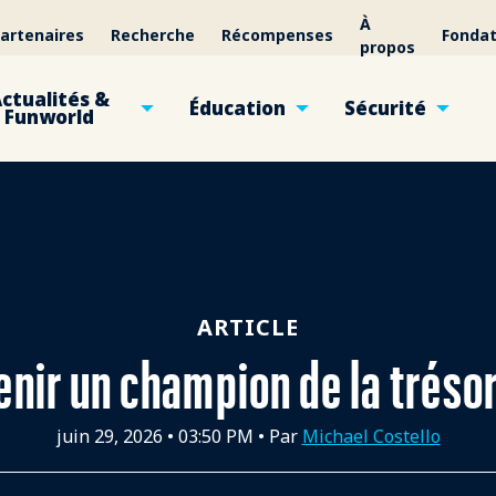
À
artenaires
Recherche
Récompenses
Fondat
propos
ctualités &
Éducation
Sécurité
Funworld
ARTICLE
nir un champion de la tréso
juin 29, 2026
•
03:50 PM
• Par
Michael Costello