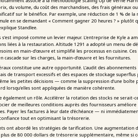
(notamment associé à la méthodologie Scaling Up de Verne Ha
rix, du volume, du coût des marchandises, des frais généraux ou 
ificatif sur le bénéfice. Par exemple, une réduction de 1 % de la 
rmule en se demandant « Comment gagner 20 heures ? » plutôt q
explique Standlee.
s’est imposé comme un levier majeur. L’entreprise de Kyle a amé
ons liées à la restauration. Altitude 1291 a adopté un menu de déj
esoins en main-d’œuvre et simplifié les processus en cuisine. C
 cascade sur les charges, la main-d’œuvre et les fournitures.
éraux constitue une autre opportunité. L’audit des abonnements lo
rais de transport excessifs et des espaces de stockage superflus 
ême les petites décisions — comme la suppression d’une boîte p
urd lorsqu’elles sont appliquées de manière cohérente.
e également un rôle. Accélérer la rotation des stocks ne serait-ce
gocier de meilleures conditions auprès des fournisseurs améliore 
es. Payer les factures à leur date d’échéance — ni immédiatemen
confiance tout en optimisant la trésorerie.
nts ont abordé les stratégies de tarification. Une augmentation d
 plus de 80 000 dollars de trésorerie supplémentaire, même si ce