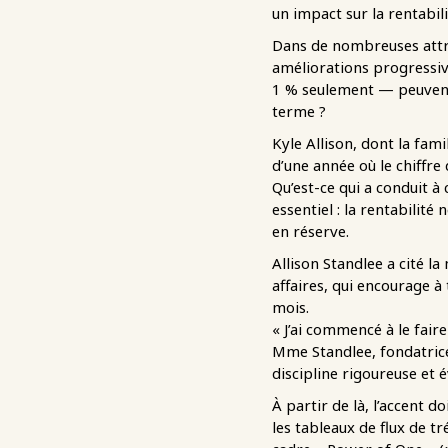
un impact sur la rentabili
Dans de nombreuses attra
améliorations progressiv
1 % seulement — peuvent-i
terme ?
Kyle Allison, dont la fam
d’une année où le chiffre
Qu’est-ce qui a conduit à
essentiel : la rentabilité
en réserve.
Allison Standlee a cité l
affaires, qui encourage à
mois.
« J’ai commencé à le fair
Mme Standlee, fondatric
discipline rigoureuse et 
À partir de là, l’accent 
les tableaux de flux de tr