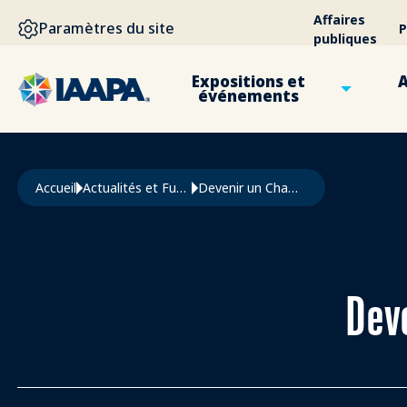
ALLER AU CONTENU PRINCIPAL
Affaires
Paramètres du site
P
publiques
Expositions et
A
événements
Fil d'Ariane
Accueil
Actualités et Funworld
Devenir un Champion de La Trésorerie
Deve