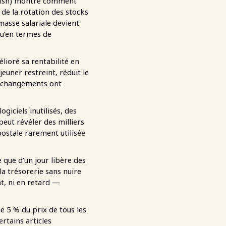
rnish) montre comment
de la rotation des stocks
masse salariale devient
u’en termes de
lioré sa rentabilité en
euner restreint, réduit le
es changements ont
giciels inutilisés, des
peut révéler des milliers
ostale rarement utilisée
 que d’un jour libère des
la trésorerie sans nuire
t, ni en retard —
e 5 % du prix de tous les
rtains articles