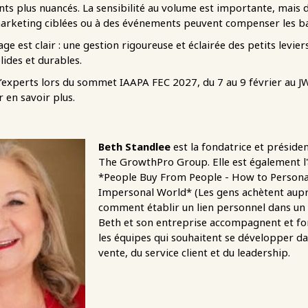
nts plus nuancés. La sensibilité au volume est importante, mais
marketing ciblées ou à des événements peuvent compenser les bai
ge est clair : une gestion rigoureuse et éclairée des petits levie
lides et durables.
d’experts lors du sommet IAAPA FEC 2027, du 7 au 9 février au J
 en savoir plus.
Beth Standlee
est la fondatrice et présid
The GrowthPro Group. Elle est également l'
*People Buy From People - How to Personal
Impersonal World* (Les gens achètent auprè
comment établir un lien personnel dans u
Beth et son entreprise accompagnent et for
les équipes qui souhaitent se développer da
vente, du service client et du leadership.