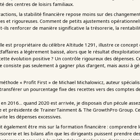
té des centres de loisirs familiaux.
ctions, la stabilité financière repose moins sur des changement
es et rigoureuses. Comment de petits ajustements opérationnel
ls renforcer de manière significative la trésorerie, la rentabilité
ille est propriétaire du célèbre Altitude 1291, illustre ce concep
 d’affaires a légèrement baissé, alors que le résultat d’exploitat
 cette évolution positive ? Un contrôle rigoureux des dépenses. 
 ne consiste pas seulement à gagner plus d’argent, mais aussi à gé
a méthode « Profit First » de Michael Michalowicz, auteur spécial
 transférer un pourcentage fixe des recettes vers des comptes d
e en 2016… quand 2020 est arrivée, je disposais d’un pécule asse
e et présidente de TrainerTainment & The GrowthPro Group. Ce
évite les dépenses excessives.
doit également être mis sur la formation financière : comprendre 
ésorerie et les bilans afin que les dirigeants puissent prendre des