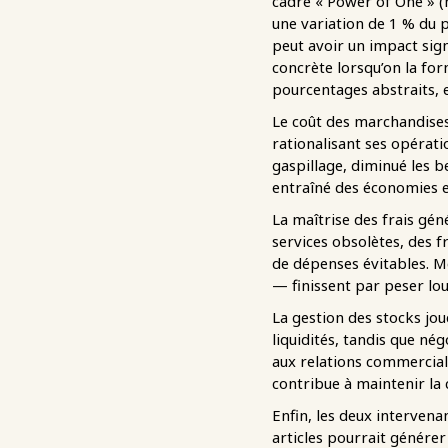
cadre « Power of One » 
une variation de 1 % du p
peut avoir un impact sign
concrète lorsqu’on la fo
pourcentages abstraits, 
Le coût des marchandises 
rationalisant ses opérati
gaspillage, diminué les b
entraîné des économies en
La maîtrise des frais gén
services obsolètes, des f
de dépenses évitables. M
— finissent par peser lo
La gestion des stocks jou
liquidités, tandis que né
aux relations commercial
contribue à maintenir la 
Enfin, les deux intervena
articles pourrait générer