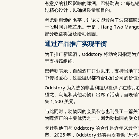
有意义的社区影响的啤酒。巴特勒说："每包
过精心设计，以确保质量和目的。
考虑到树懒的名字，讨论立即转向了波森莓啤
一段时间并吃芒果。于是，Hang Two Ma
部分收益将返还给动物园。
通过产品推广实现平衡
为了推广新啤酒，Oddstory 将动物园指
于支持该组织。
巴特勒表示，自酿酒厂开业以来，支持当地非营
中传播爱心，这些组织都符合我们公司的价值
Oddstory 为入选的非营利组织提供了在该
须龙、乌龟和其他动物）出席了活动，当晚销售额
集 1,500 美元。
与此同时，动物园的会员杂志也刊登了一篇关于
为啤酒厂的主要优势之一，因为动物园的受众
卡什称他们与 Oddstory 的合作是近年来
市。2025 年，Oddstory 还将再次赞助 "恐