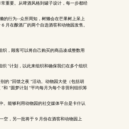
非常重要。从啤酒风格到罐子设计，每一步都经
懒的行为--众所周知，树懒会在芒果树上呆上
，于 6 月在酿酒厂的两个自选酒窖和动物园发售。
营利组织，顾客可以将自己购买的商品凑成整数用
织 "计划，以此来组织和确保我们在多个组织
特别的 "回馈之夜 "活动。动物园大使（包括胡
"和 "圆梦计划 "平均每月为每个非营利组织筹
宣传中。能够利用动物园的社交媒体平台是卡什认
售一空，另一批将于 9 月份在酒窖和动物园上