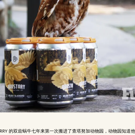
ENBERRY 的双齿蜗牛七年来第一次搬进了查塔努加动物园，动物园