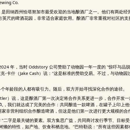
ing Co.
016 年，是田纳西州恰塔努加市最受欢迎的当地酿酒厂之一。他们有两
0 平方英尺的啤酒花园，非常适合家庭饮用。酿酒厂非常重视对社区的
24 年，当时 Oddstory 公司赞助了动物园一年一度的 "惊吓与品脱"（Fr
-卡什（Jake Cash）说："这是标准的赞助交易。不过，与动
迎，对各个年龄段的人都有吸引力。随后，双方开始寻找深化合作的途径。
Aly Butler）说，这是酿酒厂第一次决定将合作关系更进一步，合作
我们就达成了完美的合作：共同酿造一款啤酒，在罐子上印上他们的最新成
和另外两家非营利组织合作酿造啤酒，但这是他们第一次进行更大规模的合
作 "二字是最关键的要素。双方集思广益，共同商讨发行季节、目标
树懒的特性，如产地、饮食和栖息地。"巴特勒说："所有这些因素