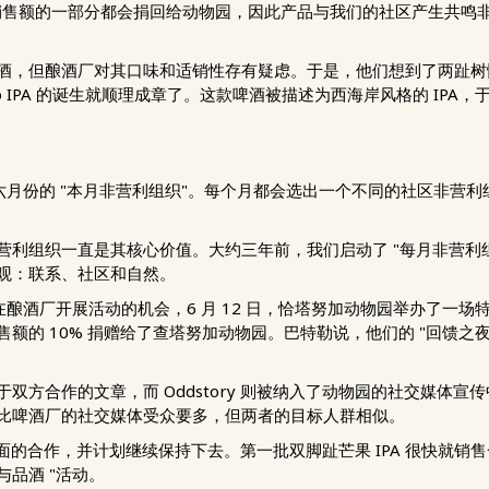
销售额的一部分都会捐回给动物园，因此产品与我们的社区产生共鸣
酒，但酿酒厂对其口味和适销性存有疑虑。于是，他们想到了两趾树
ngo IPA 的诞生就顺理成章了。这款啤酒被描述为西海岸风格的 IPA
定为六月份的 "本月非营利组织"。每个月都会选出一个不同的社区非
利组织一直是其核心价值。大约三年前，我们启动了 "每月非营利组
观：联系、社区和自然。
月在酿酒厂开展活动的机会，6 月 12 日，恰塔努加动物园举办了一场
的 10% 捐赠给了查塔努加动物园。巴特勒说，他们的 "回馈之夜 
双方合作的文章，而 Oddstory 则被纳入了动物园的社交媒体
比啤酒厂的社交媒体受众要多，但两者的目标人群相似。
最全面的合作，并计划继续保持下去。第一批双脚趾芒果 IPA 很快就销
怖与品酒 "活动。