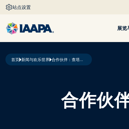
跳转到主要内容
站点设置
展览
面包屑
首页
新闻与欢乐世界
合作伙伴：查塔努加动物园举杯庆祝
合作伙