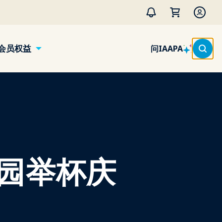
会员权益
问IAAPA
园举杯庆