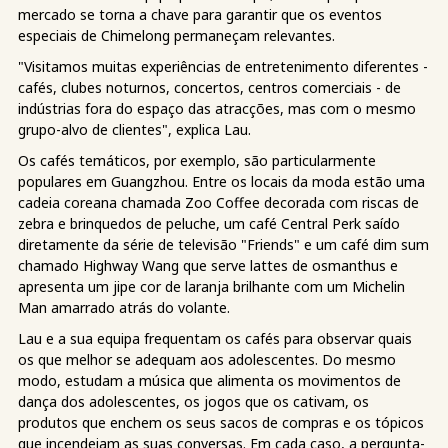
mercado se torna a chave para garantir que os eventos
especiais de Chimelong permaneçam relevantes.
"Visitamos muitas experiências de entretenimento diferentes -
cafés, clubes noturnos, concertos, centros comerciais - de
indústrias fora do espaço das atracções, mas com o mesmo
grupo-alvo de clientes", explica Lau.
Os cafés temáticos, por exemplo, são particularmente
populares em Guangzhou. Entre os locais da moda estão uma
cadeia coreana chamada Zoo Coffee decorada com riscas de
zebra e brinquedos de peluche, um café Central Perk saído
diretamente da série de televisão "Friends" e um café dim sum
chamado Highway Wang que serve lattes de osmanthus e
apresenta um jipe cor de laranja brilhante com um Michelin
Man amarrado atrás do volante.
Lau e a sua equipa frequentam os cafés para observar quais
os que melhor se adequam aos adolescentes. Do mesmo
modo, estudam a música que alimenta os movimentos de
dança dos adolescentes, os jogos que os cativam, os
produtos que enchem os seus sacos de compras e os tópicos
que incendeiam as suas conversas. Em cada caso, a pergunta-