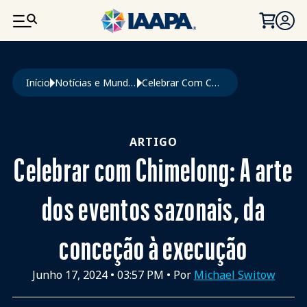
PASSAR PARA O CONTEÚDO PRINCIPAL
Navegação estrutural
Início
Notícias e Mundo Da Diversão
Celebrar Com Chimelong: A Arte Dos Eventos Sazonais, Da Conceção À Execução
ARTIGO
Celebrar com Chimelong: A arte
dos eventos sazonais, da
conceção à execução
Junho 17, 2024
•
03:57 PM
• Por
Michael Switow