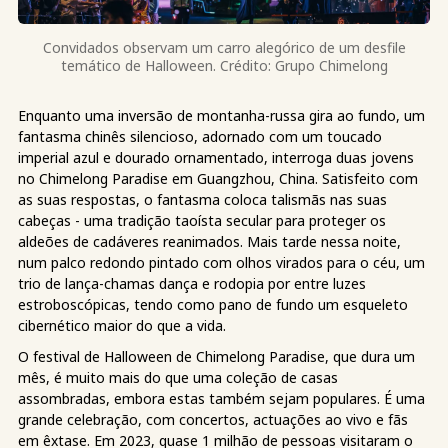
Convidados observam um carro alegórico de um desfile
temático de Halloween. Crédito: Grupo Chimelong
Enquanto uma inversão de montanha-russa gira ao fundo, um
fantasma chinês silencioso, adornado com um toucado
imperial azul e dourado ornamentado, interroga duas jovens
no Chimelong Paradise em Guangzhou, China. Satisfeito com
as suas respostas, o fantasma coloca talismãs nas suas
cabeças - uma tradição taoísta secular para proteger os
aldeões de cadáveres reanimados. Mais tarde nessa noite,
num palco redondo pintado com olhos virados para o céu, um
trio de lança-chamas dança e rodopia por entre luzes
estroboscópicas, tendo como pano de fundo um esqueleto
cibernético maior do que a vida.
O festival de Halloween de Chimelong Paradise, que dura um
mês, é muito mais do que uma coleção de casas
assombradas, embora estas também sejam populares. É uma
grande celebração, com concertos, actuações ao vivo e fãs
em êxtase. Em 2023, quase 1 milhão de pessoas visitaram o