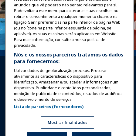
anúncios que vê poderão não ser tão relevantes para si.
Pode voltar a este menu para alterar as suas escolhas ou
retirar o consentimento a qualquer momento clicando na
ligação Gerir preferências na parte inferior da página Web
(ou no ícone na parte inferior esquerda da página, se
aplicável). As suas escolhas serão aplicadas em Website.
Para mais informação, consulte a nossa política de
privacidade.
Nós e os nossos parceiros tratamos os dados
para fornecermos:
Utilizar dados de geolocalização precisos. Procurar
ativamente as características do dispositivo para
identificação. Armazenar e/ou aceder a informações num
dispositivo. Publicidade e conteúdos personalizados,
Entrar
Junte-se Agora
medição de publicidade e conteúdos, estudos de audiência
e desenvolvimento de serviços.
Prêmios
Carreiras
Contato
Lista de parceiros (fornecedores)
Expos e Eventos
Mostrar finalidades
Notícias & Diversão