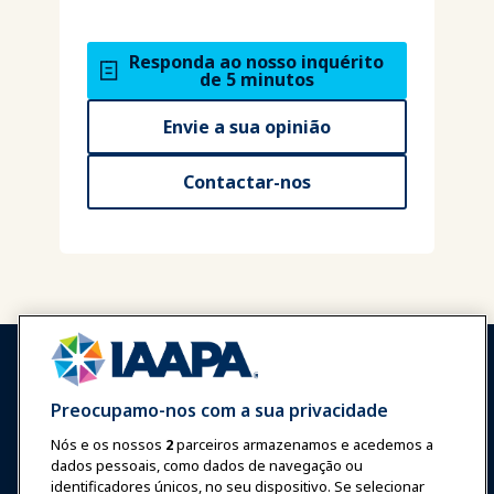
Responda ao nosso inquérito
de 5 minutos
Envie a sua opinião
Contactar-nos
Preocupamo-nos com a sua privacidade
Nós e os nossos
2
parceiros armazenamos e acedemos a
Entrar
Junte-se Agora
dados pessoais, como dados de navegação ou
Prêmios
Carreiras
Contato
identificadores únicos, no seu dispositivo. Se selecionar