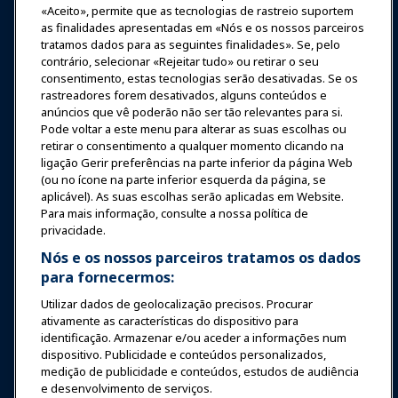
«Aceito», permite que as tecnologias de rastreio suportem
as finalidades apresentadas em «Nós e os nossos parceiros
Expos e Eventos
tratamos dados para as seguintes finalidades». Se, pelo
contrário, selecionar «Rejeitar tudo» ou retirar o seu
consentimento, estas tecnologias serão desativadas. Se os
Notícias & Diversão
rastreadores forem desativados, alguns conteúdos e
anúncios que vê poderão não ser tão relevantes para si.
Educação
Pode voltar a este menu para alterar as suas escolhas ou
retirar o consentimento a qualquer momento clicando na
ligação Gerir preferências na parte inferior da página Web
Segurança & Proteção
(ou no ícone na parte inferior esquerda da página, se
aplicável). As suas escolhas serão aplicadas em Website.
Para mais informação, consulte a nossa política de
Advocacia
privacidade.
Nós e os nossos parceiros tratamos os dados
para fornecermos:
Pesquisa e Relatórios
Utilizar dados de geolocalização precisos. Procurar
ativamente as características do dispositivo para
Sobre a IAAPA
identificação. Armazenar e/ou aceder a informações num
dispositivo. Publicidade e conteúdos personalizados,
medição de publicidade e conteúdos, estudos de audiência
Parceiros
e desenvolvimento de serviços.