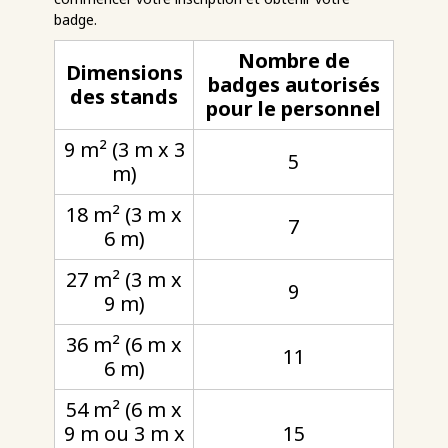
badge.
Nombre de
Dimensions
badges autorisés
des stands
pour le personnel
9 m² (3 m x 3
5
m)
18 m² (3 m x
7
6 m)
27 m² (3 m x
9
9 m)
36 m² (6 m x
11
6 m)
54 m² (6 m x
9 m ou 3 m x
15