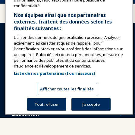
d’informations, reportez-vous à notre politique de
confidentialité.
Nos équipes ainsi que nos partenaires
externes, traitent des données selon les
finalités suivantes :
Utiliser des données de géolocalisation précises. Analyser
activement les caractéristiques de l’appareil pour
l’identification. Stocker et/ou accéder à des informations sur
un appareil. Publicités et contenu personnalisés, mesure de
Se connecter
Rejoindre maintenant
performance des publicités et du contenu, études
d’audience et développement de services.
Récompenses
Carrières
Contact
Liste de nos partenaires (fournisseurs)
Expositions et Événements
Afficher toutes les finalités
Nouvelles & Funworld
Tout refuser
J'accepte
Éducation
Sécurité & Protection