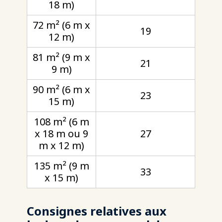
18 m)
72 m² (6 m x
19
12 m)
81 m² (9 m x
21
9 m)
90 m² (6 m x
23
15 m)
108 m² (6 m
x 18 m ou 9
27
m x 12 m)
135 m² (9 m
33
x 15 m)
Consignes relatives aux