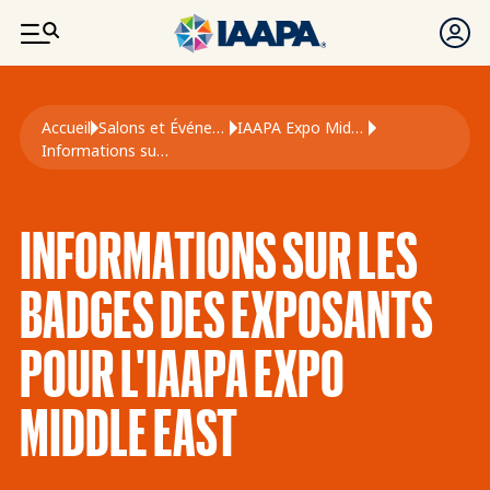
ALLER AU CONTENU PRINCIPAL
Fil d'Ariane
Accueil
Salons et Événements
IAAPA Expo Middle East
Informations sur Les Badges D'exposant Pour L'Expo Middle East
INFORMATIONS SUR LES
BADGES DES EXPOSANTS
POUR L'IAAPA EXPO
MIDDLE EAST