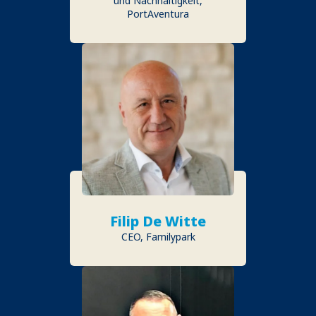
und Nachhaltigkeit,
PortAventura
Filip De Witte
CEO, Familypark