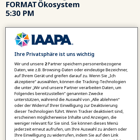
FORMAT
Ökosystem
5:30 PM
6:00
Willkommen im Palooza
SMART
Park
Ihre Privatsphäre ist uns wichtig
DATE
Wir und unsere
2
Partner speichern personenbezogene
FORMAT
Daten, wie z.B. Browsing-Daten oder eindeutige Bezeichner,
6:15 PM
auf Ihrem Gerät und greifen darauf zu. Wenn Sie „Ich
akzeptiere“ auswählen, können die Tracking-Technologien
die unter „Wir und unsere Partner verarbeiten Daten, um
Folgendes bereitzustellen“ genannten Zwecke
unterstützen, während die Auswahl von „Alle ablehnen“
6:15
EDUTour: Palooza Park
oder der Widerruf Ihrer Einwilligung zur Deaktivierung
SMART
dieser Technologien führt. Wenn Tracker deaktiviert sind,
erscheinen möglicherweise Inhalte und Anzeigen, die
DATE
weniger relevant für Sie sind. Sie können dieses Menü
FORMAT
jederzeit erneut aufrufen, um Ihre Auswahl zu ändern oder
Ihre Einwilligung zu widerrufen, indem Sie auf den Link
7:00 PM