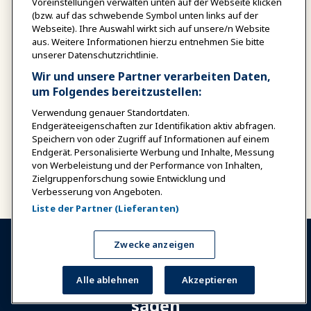
Voreinstellungen verwalten unten auf der Webseite klicken
(bzw. auf das schwebende Symbol unten links auf der
Webseite). Ihre Auswahl wirkt sich auf unsere/n Website
aus. Weitere Informationen hierzu entnehmen Sie bitte
unserer Datenschutzrichtlinie.
7:30
Abendessen im La
SMART
Paillote
Wir und unsere Partner verarbeiten Daten,
um Folgendes bereitzustellen:
DATE
Verwendung genauer Standortdaten.
FORMAT
Endgeräteeigenschaften zur Identifikation aktiv abfragen.
9:00 PM
Speichern von oder Zugriff auf Informationen auf einem
Endgerät. Personalisierte Werbung und Inhalte, Messung
von Werbeleistung und der Performance von Inhalten,
Bitte beachten: Die Tagesordnung kann sich ändern
Zielgruppenforschung sowie Entwicklung und
Verbesserung von Angeboten.
Liste der Partner (Lieferanten)
Zwecke anzeigen
Sehen Sie, was unsere Mitglieder
Alle ablehnen
Akzeptieren
sagen