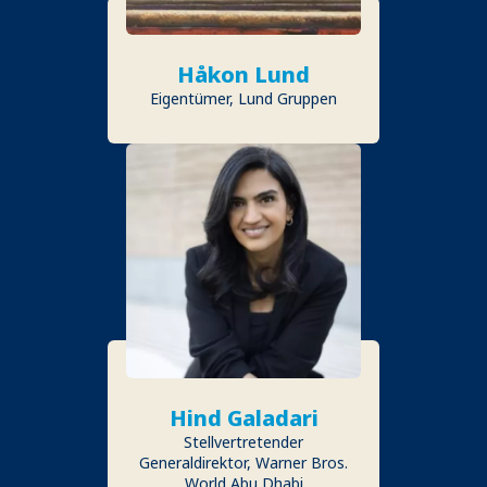
Håkon Lund
Eigentümer, Lund Gruppen
Hind Galadari
Stellvertretender
Generaldirektor, Warner Bros.
World Abu Dhabi