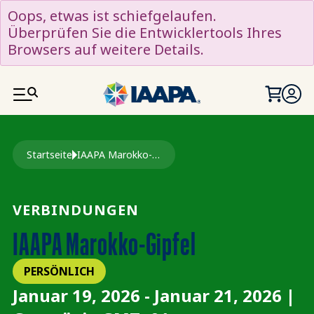
DIREKT ZUM INHALT
Oops, etwas ist schiefgelaufen.
Überprüfen Sie die Entwicklertools Ihres
Browsers auf weitere Details.
Pfadnavigation
Startseite
IAAPA Marokko-Gipfel
VERBINDUNGEN
IAAPA Marokko-Gipfel
PERSÖNLICH
Januar 19, 2026 - Januar 21, 2026 |