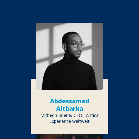
REDNER
Abdessamad
Aitbarka
Mitbegründer & CEO , Antica
Experience weltweit