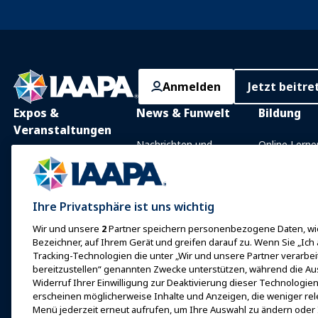
Anmelden
Jetzt beitre
Expos &
News & Funwelt
Bildung
Veranstaltungen
Nachrichten und
Online Lerne
Funktionen
IAAPA Expo
Präsenzunter
Mit IAAPA werben
Expo Europa
Gemeinsam
Ihre Privatsphäre ist uns wichtig
Frühere Ausgaben
Wissensgebi
Expo Asien
Wir und unsere
2
Partner speichern personenbezogene Daten, wie
Schreiben Sie für Funworld
Zertifizierun
Expo Naher Osten
Bezeichner, auf Ihrem Gerät und greifen darauf zu. Wenn Sie „Ich
Programme d
Tracking-Technologien die unter „Wir und unsere Partner verarbe
Kommende
Stiftung
bereitzustellen“ genannten Zwecke unterstützen, während die Au
Veranstaltungen
Widerruf Ihrer Einwilligung zur Deaktivierung dieser Technologien 
erkundet
Bei einer Expo oder
erscheinen möglicherweise Inhalte und Anzeigen, die weniger rele
Veranstaltung sprechen
Menü jederzeit erneut aufrufen, um Ihre Auswahl zu ändern oder 
Finde einen