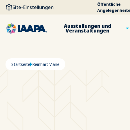
DIREKT ZUM INHALT
Öffentliche
Site-Einstellungen
Angelegenheit
Ausstellungen und
Veranstaltungen
Pfadnavigation
Startseite
Reinhart Viane