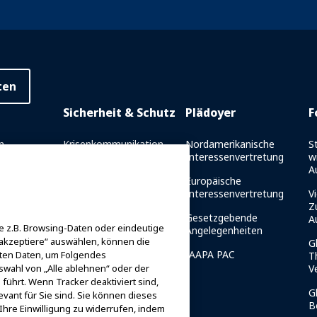
ten
Sicherheit & Schutz
Plädoyer
F
n
Krisenkommunikation
Nordamerikanische
S
Interessenvertretung
w
richt
Fahrtsicherheitsberichte
A
Europäische
es
Sicherheitsrichtlinien
Interessenvertretung
Vi
et
Z
Ressourcen für die
Gesetzgebende
A
 z.B. Browsing-Daten oder eindeutige
g
Sicherheit
Angelegenheiten
 akzeptiere“ auswählen, können die
G
er IAAPA-
Ressourcen für die
IAAPA PAC
iten Daten, um Folgendes
T
Sicherheit
swahl von „Alle ablehnen“ oder der
V
führt. Wenn Tracker deaktiviert sind,
Sicherheits- und
G
vant für Sie sind. Sie können dieses
Schutznachrichten
B
Ihre Einwilligung zu widerrufen, indem
 Mentor