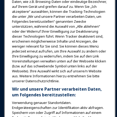
Anmelden
Jetzt beitreten
Daten, wie z.B. Browsing-Daten oder eindeutige Bezeichner,
auf Ihrem Gerät und greifen darauf zu. Wenn Sie „Ich
Auszeichnungen
Karrieren
Kontakt
akzeptiere“ auswählen, können die Tracking-Technologien
die unter „Wir und unsere Partner verarbeiten Daten, um
Expos & Veranstaltungen
Folgendes bereitzustellen“ genannten Zwecke
unterstützen, während die Auswahl von „Alle ablehnen“
oder der Widerruf Ihrer Einwilligung zur Deaktivierung
News & Funwelt
dieser Technologien führt. Wenn Tracker deaktiviert sind,
erscheinen möglicherweise Inhalte und Anzeigen, die
weniger relevant für Sie sind. Sie können dieses Menü
Bildung
jederzeit erneut aufrufen, um Ihre Auswahl zu ändern oder
Ihre Einwilligung zu widerrufen, indem Sie auf den Link
Voreinstellungen verwalten unten auf der Webseite klicken
Sicherheit & Schutz
(bzw. auf das schwebende Symbol unten links auf der
Webseite). Ihre Auswahl wirkt sich auf unsere/n Website
aus. Weitere Informationen hierzu entnehmen Sie bitte
Plädoyer
unserer Datenschutzrichtlinie.
Wir und unsere Partner verarbeiten Daten,
Forschung & Berichte
um Folgendes bereitzustellen:
Verwendung genauer Standortdaten.
Endgeräteeigenschaften zur Identifikation aktiv abfragen.
Über IAAPA
Speichern von oder Zugriff auf Informationen auf einem