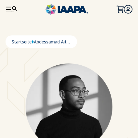
DIREKT ZUM INHALT
Pfadnavigation
Startseite
Abdessamad Aitbarka