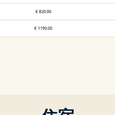
€
820.00
€
1190.00