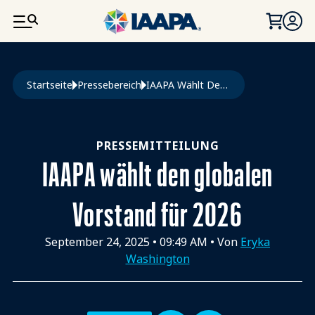
DIREKT ZUM INHALT
Pfadnavigation
Startseite
Pressebereich
IAAPA Wählt Den Globalen Vorstand Für 2026
PRESSEMITTEILUNG
IAAPA wählt den globalen
Vorstand für 2026
September 24, 2025
•
09:49 AM
• Von
Eryka
Washington