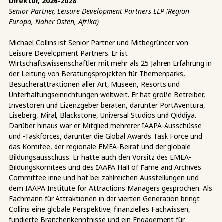
Direktor, 2026-2028
Senior Partner, Leisure Development Partners LLP (Region
Europa, Naher Osten, Afrika)
Michael Collins ist Senior Partner und Mitbegründer von
Leisure Development Partners. Er ist
Wirtschaftswissenschaftler mit mehr als 25 Jahren Erfahrung in
der Leitung von Beratungsprojekten für Themenparks,
Besucherattraktionen aller Art, Museen, Resorts und
Unterhaltungseinrichtungen weltweit. Er hat große Betreiber,
Investoren und Lizenzgeber beraten, darunter PortAventura,
Liseberg, Miral, Blackstone, Universal Studios und Qiddiya.
Darüber hinaus war er Mitglied mehrerer IAAPA-Ausschüsse
und -Taskforces, darunter die Global Awards Task Force und
das Komitee, der regionale EMEA-Beirat und der globale
Bildungsausschuss. Er hatte auch den Vorsitz des EMEA-
Bildungskomitees und des IAAPA Hall of Fame and Archives
Committee inne und hat bei zahlreichen Ausstellungen und
dem IAAPA Institute for Attractions Managers gesprochen. Als
Fachmann für Attraktionen in der vierten Generation bringt
Collins eine globale Perspektive, finanzielles Fachwissen,
fundierte Branchenkenntnisse und ein Engagement für