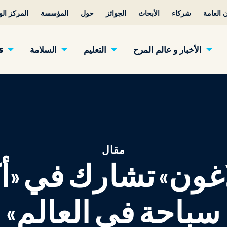
 العامة
شركاء
الأبحاث
الجوائز
حول
المؤسسة
المركز ال
الأخبار و عالم المرح
التعليم
السلامة
s
مقال
اغون» تشارك في «
سباحة في العالم»