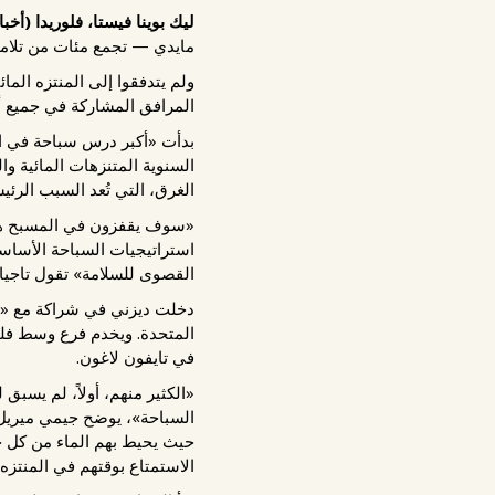
ليك بوينا فيستا، فلوريدا (أخبار IAAPA)
مايدي — تجمع مئات من تلامي
ولم يتدفقوا إلى المنتزه الم
المرافق المشاركة في جميع أن
السنوية المتنزهات المائية و
الغرق، التي تُعد السبب الرئيسي ل
«سوف يقفزون في المسبح هنا 
استراتيجيات السباحة الأساسية
القصوى للسلامة» تقول تاجيان
دخلت ديزني في شراكة مع «نوا
في تايفون لاغون.
«الكثير منهم، أولاً، لم يسبق
السباحة»، يوضح جيمي ميريل، 
حيث يحيط بهم الماء من كل جا
الاستمتاع بوقتهم في المنتزه