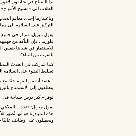
بدأ الصباح في «تايفون لاغو
الطلاب إلى «مسبح الأمواج» ف
وباعتبارها إحدى معالم الجذ
التركيز على السلامة إلى ممار
يقول ميريل: «نركز في جميع د
فلوريدا، فإن التأكد من فهمهم
للاستثمار في شبابنا بنفس ال
بالقرب من الماء".
كما شاركت في الحدث السباحة 
تسليط الضوء على السلامة الما
"أعتقد أنه من المهم حقًا مع
يتطلعون إلى الاستمتاع بالبرودة و
توفر «أكبر درس سباحة في ال
يقول ميريل: «تجذب الملاهي ال
هذه المبادرة هو أنها تُظهر ل
ويحصلون على وظائف غالبًا في