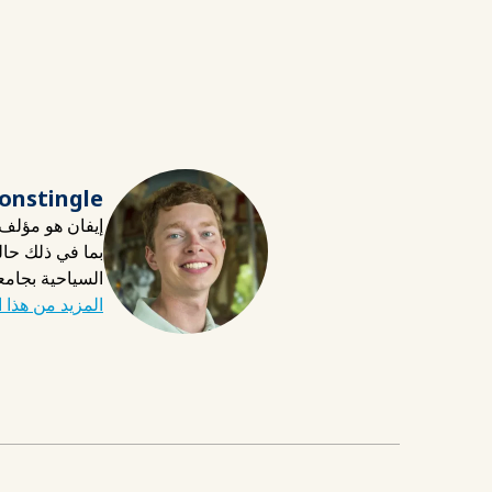
onstingle
إيفان هو مؤلف 
بما في ذلك حال
السياحية بجام
المزيد من هذا 