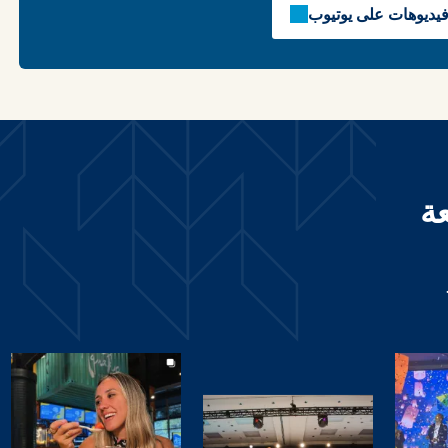
يديوهات على يوتيوب
ة