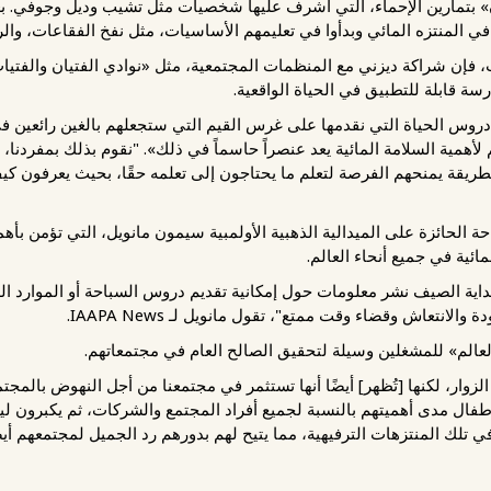
ن» بتمارين الإحماء، التي أشرف عليها شخصيات مثل تشيب وديل وجوفي. بع
ي المنتزه المائي وبدأوا في تعليمهم الأساسيات، مثل نفخ الفقاعات، وال
ب، فإن شراكة ديزني مع المنظمات المجتمعية، مثل «نوادي الفتيان والفتي
سة قابلة للتطبيق في الحياة الواقعية.
روس الحياة التي نقدمها على غرس القيم التي ستجعلهم بالغين رائعين في
 لأهمية السلامة المائية يعد عنصراً حاسماً في ذلك». "نقوم بذلك بمفردنا،
طريقة يمنحهم الفرصة لتعلم ما يحتاجون إلى تعلمه حقًا، بحيث يعرفون ك
الحائزة على الميدالية الذهبية الأولمبية سيمون مانويل، التي تؤمن بأه
ئية في جميع أنحاء العالم.
 بداية الصيف نشر معلومات حول إمكانية تقديم دروس السباحة أو الموارد ال
الانتعاش وقضاء وقت ممتع"، تقول مانويل لـ IAAPA News.
عالم» للمشغلين وسيلة لتحقيق الصالح العام في مجتمعاتهم.
زوار، لكنها [تُظهر] أيضًا أنها تستثمر في مجتمعنا من أجل النهوض بالمجتمع
لأطفال مدى أهميتهم بالنسبة لجميع أفراد المجتمع والشركات، ثم يكبرون لي
 تلك المنتزهات الترفيهية، مما يتيح لهم بدورهم رد الجميل لمجتمعهم أيضً