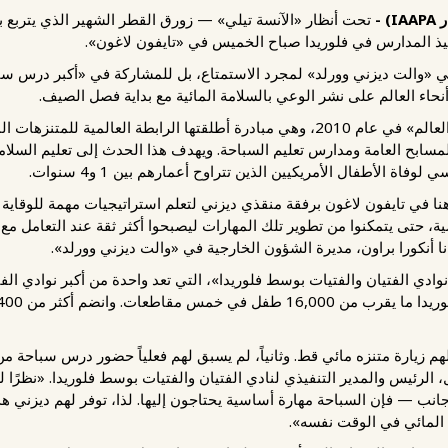
 -
تحت أنظار «الآنسة تيلي» — زورق القطر الشهير الذي يتربع
ذ المدارس في فلوريدا صباح الخميس في «تايفون لاغون».
ائي «والت ديزني وورلد» لمجرد الاستمتاع، بل للمشاركة في «أكبر درس س
حاء العالم على نشر الوعي بالسلامة المائية مع بداية فصل الصيف.
بدأت «أكبر درس سباحة في العالم» في عام 2010، وهي مبادرة أطلقتها الرابطة العالمي
المسابح العامة ومدارس تعليم السباحة. ويهدف هذا الحدث إلى تعليم السلام
وفاة الأطفال الأمريكيين الذين تتراوح أعمارهم بين 1 و4 سنوات.
في تايفون لاغون برفقة منقذي ديزني لتعلم استراتيجيات مهمة للوقاية م
، حتى يتمكنوا من تطوير تلك المهارات ليصبحوا أكثر ثقة عند التعامل مع ال
ا أنكورا براون، مديرة الشؤون الخارجية في «والت ديزني وورلد».
دي الفتيان والفتيات بوسط فلوريدا»، التي تعد واحدة من أكبر نوادي الفت
 لهم زيارة متنزه مائي قط. وثانياً، لم يسبق لهم فعلياً حضور درس سباحة من
الرئيس والمدير التنفيذي لنادي الفتيان والفتيات بوسط فلوريدا. «نظرًا 
نب — فإن السباحة مهارة أساسية يحتاجون إليها. لذا، توفر لهم ديزني هذ
 المائي في الوقت نفسه».