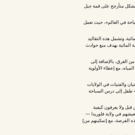
 بشكل متأرجح على قمة جبل
باحة في العالم»، حيث تعمل
ة للمتنزهات المائية. وتشمل هذه التقاليد
ة المائية بهدف منع حوادث
ن الغرق، بالإضافة إلى
مياه، مع إعطاء الأولوية
يان والفتيات في الولايات
المتحدة. ويخدم فرع وسط فلوريدا ما يقرب من 16,000 طفل في خمس مقاطعات. وانضم أكثر من 400 طفل إلى درس السباحة
 قبل ولا يعرفون كيفية
لعيشهم في ولاية فلوريدا —
ه الفرصة، مع [تمكينهم من]