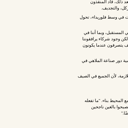
د ذلك، قاد المنقذون
ركل، والتجديف.
ات في وسط فلوريدا»، تحول
 المستقبل، وبما أننا في
 لكن وجود شركاء يرافقوننا
يف يتصرفون عندما يكونون
مية دور صناعة الملاهي في
لازمة، لأن الجميع في الصيف
 المحيط بنا». "ما تفعله
صبحوا بالغين ناجحين
ا."