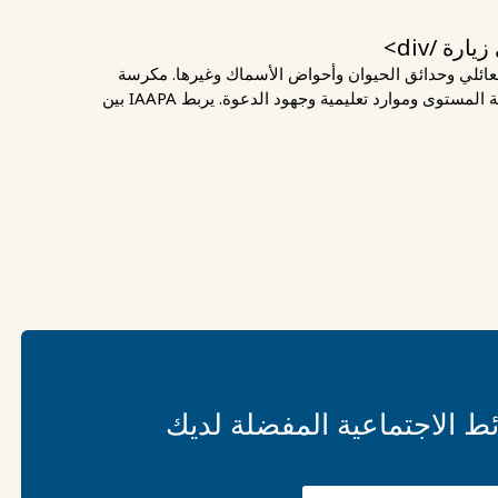
/div>
ه العائلي وحدائق الحيوان وأحواض الأسماك وغيرها. مكرسة
لتعزيز نمو الصناعة والسلامة والابتكار، توفر الرابطة الدولية للمدن الترفيهية العالمية للمدن الترفيهية الترفيهية لأعضائها فعاليات عالمية المستوى وموارد تعليمية وجهود الدعوة. يربط IAAPA بين