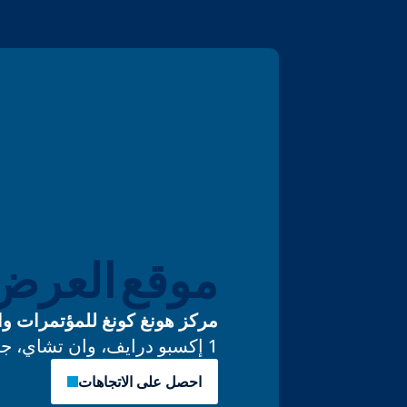
موقع العرض
مركز هونغ كونغ للمؤتمرات والمعا
1 إكسبو درايف، وان تشاي، جزيرة هونغ كونغ
احصل على الاتجاهات