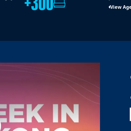
300+
View Ag