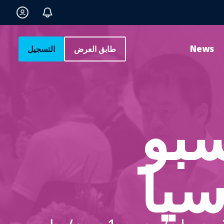
News
طابق العرض
التسجيل
IA إكسبو
سيا