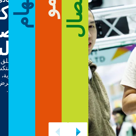
الاتصال
الإلهام
اك
صن
ال
أطلق ا
استكشف
قوية، 
لها.