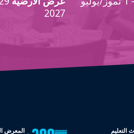
28 حزيران/يونيو – 1 تموز/يوليو
عرض الأرضية
2027
 التعليم
المعرض ال