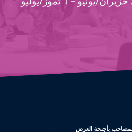
29 حزيران/يونيو – 1 تموز/يوليو
مصاحب بأجنحة العرض