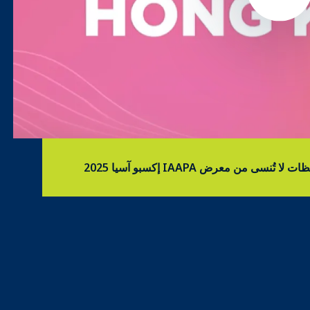
ت لا تُنسى من معرض IAAPA إكسبو آسيا 2025