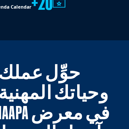
20+
enda Calendar
حوِّل عملك
وحياتك المهنية
في معرض IAAPA