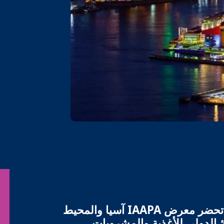
لماذا تحضر معرض IAAPA آسيا والمحيط
ئ الدولي للأغذية والمشروبات