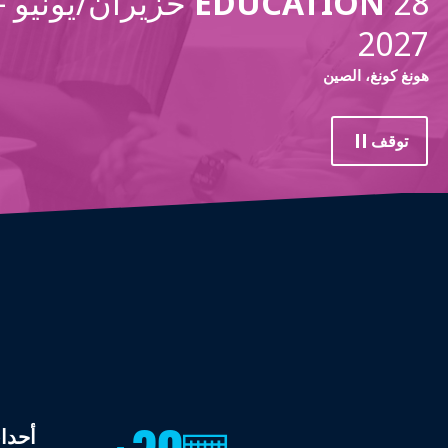
EDUCATION
2027
هونغ كونغ، الصين
توقف
أحداث