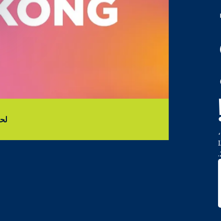
لحظا
IAA