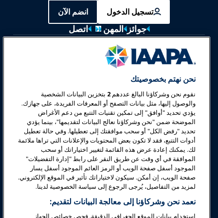
تسجيل الدخول
انضم الآن
جوائز
المهن
اتصل
معارض وفعاليات
أخبار وعالم المرح
نحن نهتم بخصوصيتك
نقوم نحن وشركاؤنا البالغ عددهم
2
بتخزين البيانات الشخصية
تعليم
والوصول إليها، مثل بيانات التصفح أو المعرفات الفريدة، على جهازك.
يؤدي تحديد "أوافق" إلى تمكين تقنيات التتبع من دعم الأغراض
الموضحة ضمن "نحن وشركاؤنا نعالج البيانات لتقديمها"، بينما يؤدي
السلامة والأمان
تحديد "رفض الكل" أو سحب موافقتك إلى تعطيلها. وفي حالة تعطيل
أدوات التتبع، فقد لا تكون بعض المحتويات والإعلانات التي تراها ملائمة
لك. يمكنك إعادة عرض هذه القائمة لتغيير اختياراتك أو سحب
الدعوة
الموافقة في أي وقت عن طريق النقر على رابط "إدارة التفضيلات"
الموجود أسفل صفحة الويب أو الرمز العائم الموجود أسفل يسار
صفحة الويب، إن أمكن. سيكون لاختياراتك تأثير في الموقع الإلكتروني.
البحوث والتقارير
لمزيد من التفاصيل، يُرجى الرجوع إلى سياسة الخصوصية لدينا.
نعمد نحن وشركاؤنا إلى معالجة البيانات لتقديم:
حول IAAPA
استخدام بيانات الموقع الجغرافي الدقيقة. فحص خصائص الجهاز