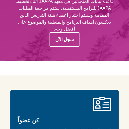
قاعدة بيانات المتحدثين في معهد IAAPA. أثناء تخطيط
IAAPA للبرامج المستقبلية، ستتم مراجعة الطلبات
المقدمة وسيتم اختيار أعضاء هيئة التدريس الذين
يعكسون أهداف البرنامج والمنطقة والموضوع على
أفضل وجه.
سجل الآن
كن عضواً