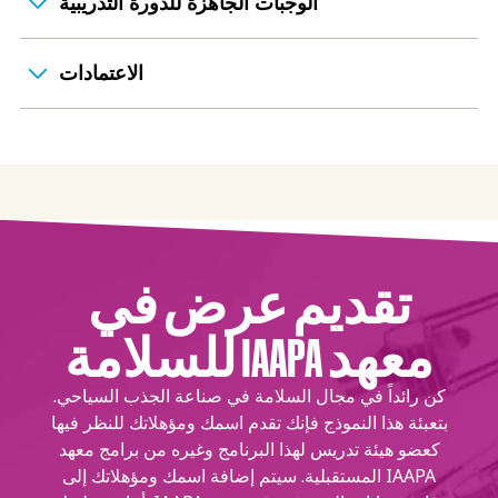
الوجبات الجاهزة للدورة التدريبية
الاعتمادات
تقديم عرض في
معهد IAAPA للسلامة
كن رائداً في مجال السلامة في صناعة الجذب السياحي.
بتعبئة هذا النموذج فإنك تقدم اسمك ومؤهلاتك للنظر فيها
كعضو هيئة تدريس لهذا البرنامج وغيره من برامج معهد
IAAPA المستقبلية. سيتم إضافة اسمك ومؤهلاتك إلى