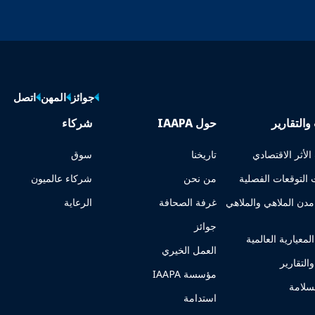
جوائز
المهن
اتصل
والتقارير
حول IAAPA
شركاء
لأثر الاقتصادي
تاريخنا
سوق
التوقعات الفصلية
من نحن
شركاء عالميون
دن الملاهي والملاهي
غرفة الصحافة
الرعاية
جوائز
المعيارية العالمية
العمل الخيري
التقارير
مؤسسة IAAPA
لسلامة
استدامة