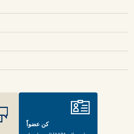
كن عضواً