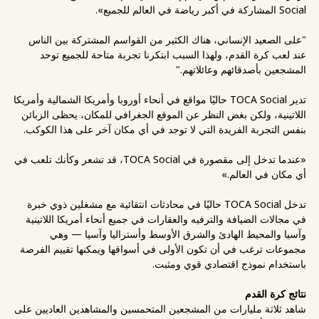
Social المشاركة في أكبر رياضة في العالم للجميع».
"على الصعيد الإنساني، هناك الكثير من القواسم المشتركة بين الناس
عند لعب كرة القدم، ولهذا السبب ابتكرنا تجربة متاحة للجميع توحد
المشجعين بأصدقائهم وعائلاتهم."
تدير TOCA Social حاليًا مواقع في أنحاء أوروبا وأمريكا الشمالية وأمريكا
اللاتينية، ولكن بغض النظر عن الموقع الجغرافي للمكان، يحظى الزبائن
بنفس التجربة الفريدة التي لا توجد في أي مكان آخر على هذا الكوكب.
«عندما تدخل إلى مقصورة في TOCA Social، قد تشعر وكأنك تلعب في
أي مكان في العالم.»
تدخل TOCA Social حاليًا في محادثات انتقائية مع مشغلين ذوي خبرة
في مجالات الضيافة والترفيه والعقارات في جميع أنحاء أمريكا اللاتينية
وآسيا والمحيط الهادئ والشرق الأوسط وأستراليا وآسيا — وهي
مجموعات ترغب في أن تكون الأولى في أسواقها ويمكنها تقييم الفرصة
باستخدام نموذج اقتصادي قوي ومثبت.
نتائج كرة القدم
شاهد ثلاثة مليارات من المشجعين المتحمسين والمشاهدين العاديين على