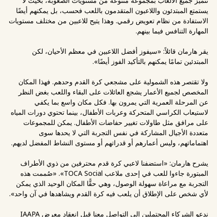
تتميز جميع الألعاب بمجموعة متنوعة من مستويات الصعوبة، بحيث لا
يستمتع المبتدئون واللاعبون المتقدمون باللعب فحسب، بل يمكنهم أيضًا
الاستفادة من نظام تعويض رقمي. وهذا يتيح للاعبين من مختلف مستويات
المهارة التنافس فيما بينهم.
يقر هارمان قائلاً: «سيفوز أفضل اللاعبين في معظم الأحيان، لكن
المبتدئين تمامًا يمكنهم بالتأكيد الفوز أيضًا».
ولا تقتصر هذه الشمولية على مشجعي كرة القدم وحدهم. فهذا المكان
المخصص لجميع الأعمار يشجع العائلات على البقاء واللعب بغض النظر
عن المرحلة العمرية التي يمرون بها. فكل مكان واسع بما يكفي
لاستيعاب الكراسي المتحركة وعربات الأطفال، بينما تحتوي دورات المياه
على مرافق مثل طاولات تغيير حفاضات الأطفال. يمكن للمجموعات
متعددة الأجيال المشاركة في نفس التجربة التي لا يحدها سوى
اهتماماتهم، وليس أعمارهم أو قدراتهم أو مستوى النشاط المفضل لديهم.
يشرح هارمان: «استضفنا لاعبي كرة قدم محترفين من ذوي الأطراف
المبتورة جاءوا للعب في إحدى ملاعب TOCA Social». «صُممت هذه
التجربة مع مراعاة سهولة الوصول، وهي حقًّا المكان الوحيد الذي يمكن
لأي شخص على الإطلاق أن يلعب فيه كرة القدم ويشاهدها في آن واحد».
ندعو الشركاء المحتملين إلى التواصل معنا قبل انعقاد معرض IAAPA