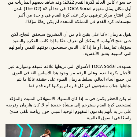
حد سواء كأس العالم لكرة القدم 2022؛ وقد شاهد بعضهم المباريات من
أول مكان يمثل مفهوم TOCA Social في «ذا أو 2» (The O2) بلندن.
لكن افتتاح مركز ترفيهي يركز على كرة القدم في واحدة من أكبر
مجتمعات كرة القدم في المملكة المتحدة لم يكن رهانًا مؤكدًا.
يقول هارمان: «كنا على يقين تام من أن المشروع سيحقق النجاح. لكن
حتى تفتح الأبواب، لا يمكنك أن تعرف حقًا ما إذا كانت الفكرة والتنفيذ
سيؤتيان ثمارهما، أو ما إذا كان الناس سيضحيون بوقتهم الثمين وأموالهم
التي كسبوها بشق الأنفس».
تستهدف TOCA Social الأسواق التي تربطها علاقة عميقة ومتوارثة عبر
الأجيال بكرة القدم. وعلى الرغم من وجود هذا الأساس الثقافي القوي
في جميع أنحاء العالم، يسلط هارمان الضوء على حقيقة غالبًا ما يتم
تجاهلها: هناك مشجعون في كل قارة لم يركلوا كرة قدم قط.
لم يكن الخطر يكمن في ما إذا كان السلوك الاستهلاكي المثبت والمؤكد
لمشجعي كرة القدم سيترجم إلى منشأة جديدة أم لا. كان هارمان وفريقه
على دراية بأنهم يقدمون المفهوم الوحيد المبني حول رياضة تلقى صدىً
واسعًا في السوق العالمية.