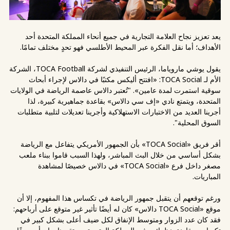
يعد تعزيز نجاح العلامة التجارية في جميع أنحاء المملكة المتحدة أحد
الأهداف؛ أما نقل الفكرة عبر المحيط الأطلسي فهو تحدٍ مختلف تمامًا.
يقول يوشي ماروياما، الرئيس التنفيذي لشركة TOCA Football، الشركة
الأم لـ TOCA Social: «افتتح أليكس مكتبًا في دالاس لإجراء أبحاث
سوقية استمرت لمدة عامين». "تُعتبر دالاس عاصمة الرياضة في الولايات
المتحدة، ويتمتع نادي «إف سي دالاس» بقاعدة جماهيرية كبيرة، لذا
أجرينا العديد من الاختبارات الاستهلاكية وأجرينا تعديلات لتلبية متطلبات
السوق المحلية".
أقر فريق «TOCA Social» بأن الجمهور الأمريكي يتفاعل مع الرياضة
بشكل أساسي من خلال البث المباشر، ولهذا السبب قاموا ببناء ملعب
مصغر داخل فرع «TOCA Social» في دالاس خصيصًا لمشاهدة
المباريات.
ورغم توقعهم أن يتقبل جمهور الرياضة في تكساس هذا المفهوم، إلا أن
موقع «TOCA Social دالاس» كان له أيضًا تأثير غير متوقع على أرباحهم:
فقد كان عدد الزوار ومتوسط الإنفاق لكل ضيف أعلى بشكل كبير في