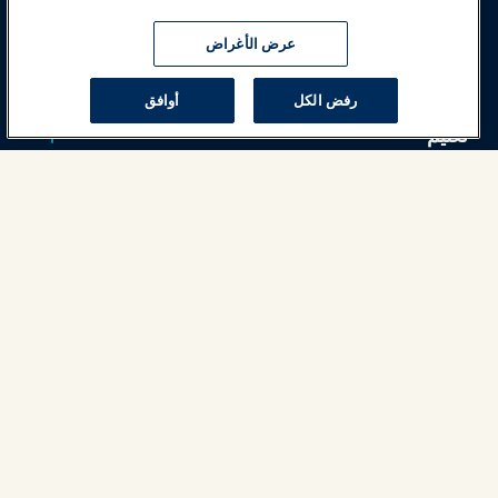
معارض وفعاليات
عرض الأغراض
أخبار وعالم المرح
رفض الكل
أوافق
تعليم
السلامة والأمان
الدعوة
البحوث والتقارير
حول IAAPA
شركاء
Copyright © 2026 الجمعية الدولية للحدائق الترفيهية والمعالم. جميع