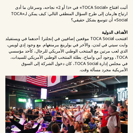
أثبت افتتاح «TOCA Social» في «ذا أو 2» نجاحه، وسرعان ما أدى
ارتياح هارمان إلى طرح السؤال المنطقي التالي: كيف يمكن لـ«TOCA
Social» أن تتوسع بشكل حقيقي؟
الأهداف الدولية
افتتحت TOCA Social موقعين إضافيين في إنجلترا: أحدهما في ويستفيلد
وايت سيتي في لندن، والآخر في بولرينغ ببرمنغهام. مع وجود إدي لويس،
الذي لعب مرتين مع المنتخب الوطني الأمريكي للرجال، كأحد مؤسسي
TOCA، ووجود آبي وامباخ، بطلة المنتخب الوطني الأمريكي للسيدات،
في مجلس إدارة TOCA Social، كان دخول الشركة إلى السوق
الأمريكية مجرد مسألة وقت.