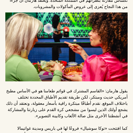
تكساس مقارنة بنظرائهم في المملكة المتحدة. ويعتقد هارمان أن جزءًا
من هذا النجاح يُعزى إلى عروض المأكولات والمشروبات.
يقول هارمان: «القاسم المشترك في قوائم طعامنا هو في الأساس مطبخ
أمريكي حديث ومبتكر، لكن طريقة تقديم الأطباق المحددة تختلف
باختلاف الموقع. نقدم أطباقًا مبتكرة راقية بأسعار معقولة، ونعتقد أن ذلك
يشجع أولئك الذين ليسوا من مشجعي كرة القدم على زيارتنا والمشاركة
في أنشطتنا الأخرى مثل صالة الألعاب وكابينة التصوير».
كما افتتحت «توكا سوشيال» فروعًا لها في باريس ومدينة غواتيمالا