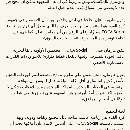
ومونتيري بالمكسيك. ويثق ماريوما في أن هذا المفهوم يمكن أن ينجح في
عدد لا يحصى من أسواق كرة القدم حول العالم.
يقول ماريوما: «إن نجاحنا في لندن ودالاس يثبت أن الاستثمار في جمهور
كرة القدم هو استثمار مربح. نحن نعرف ما الذي يجعل أي فرع من فروع
TOCA Social مميزًا، وعلى الرغم من أن معاييرنا تظل كما هي، فإن
تكلفة توفير هذه المعايير قد تتقلب حسب السوق».
يتفق هارمان على أن «TOCA Social» ستعطي الأولوية دائمًا لتجربة
عالية الجودة للضيوف، ولديها بالفعل خطط طوارئ للأسواق ذات القدرات
الاستثمارية الأصغر.
يقول هارمان: «نحن نعمل على تطوير نماذج مختلفة للمرافق ذات الحجم
الأصغر كخيار استثماري أقل تكلفة، ولكنه قابل للتوسع. إن مواقعنا
الرئيسية في الولايات المتحدة والمملكة المتحدة مثيرة للإعجاب بشكل لا
يصدق، لكننا ندرك أيضًا أن نشر هذا المفهوم على نطاق عالمي يتطلب
تنوعًا في أحجام المرافق».
لعبة للجميع
كرة القدم هي رياضة عالمية متاحة لكل مجتمع وثقافة ودولة، ولهذا
السبب تأسست TOCA Social على أساس الإيمان بأن أماكنها يجب أن
تكون شاملة بنفس القدر.