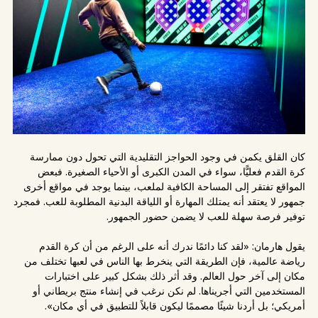
كان القلق يكمن في وجود الحواجز التقليدية التي تحول دون ممارسة
كرة القدم فعليًّا، سواء في المدن الكبرى أو الأحياء الصغيرة. فبعض
المواقع تفتقر إلى المساحة الكافية لملعب، بينما يوجد في مواقع أخرى
جمهور لا يعتقد أنه يمتلك المهارة أو اللياقة البدنية المطلوبة للعب. فمجرد
توفير فرصة سهلة للعب لا يضمن حضور الجمهور.
يقول هارمان: «لقد كنا دائمًا ندرك أنه على الرغم من أن كرة القدم
رياضة عالمية، فإن الطريقة التي ينخرط بها الناس في لعبها تختلف من
مكان إلى آخر حول العالم. وقد أثر ذلك بشكل كبير على اختبارات
المستخدمين التي أجريناها. لم نكن نرغب في إنشاء منتج بريطاني أو
أمريكي؛ بل أردنا شيئًا مصممًا ليكون قابلاً للتطبيق في أي مكان».