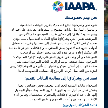
نحن نهتم بخصوصيتك
نقوم نحن وشركاؤنا البالغ عددهم
2
بتخزين البيانات الشخصية
والوصول إليها، مثل بيانات التصفح أو المعرفات الفريدة، على جهازك.
يؤدي تحديد "أوافق" إلى تمكين تقنيات التتبع من دعم الأغراض
الموضحة ضمن "نحن وشركاؤنا نعالج البيانات لتقديمها"، بينما يؤدي
تحديد "رفض الكل" أو سحب موافقتك إلى تعطيلها. وفي حالة تعطيل
أدوات التتبع، فقد لا تكون بعض المحتويات والإعلانات التي تراها ملائمة
لك. يمكنك إعادة عرض هذه القائمة لتغيير اختياراتك أو سحب
الموافقة في أي وقت عن طريق النقر على رابط "إدارة التفضيلات"
الموجود أسفل صفحة الويب أو الرمز العائم الموجود أسفل يسار
صفحة الويب، إن أمكن. سيكون لاختياراتك تأثير في الموقع الإلكتروني.
لمزيد من التفاصيل، يُرجى الرجوع إلى سياسة الخصوصية لدينا.
نعمد نحن وشركاؤنا إلى معالجة البيانات لتقديم:
استخدام بيانات الموقع الجغرافي الدقيقة. فحص خصائص الجهاز
بشكل فعال من أجل تحديد الهوية. تخزين المعلومات و/أو الوصول
تسجيل الدخول
انضم الآن
إليها على أحد الأجهزة. الإعلانات والمحتوى المخصصان وقياس أداء
الإعلانات والمحتوى وأبحاث الجمهور وتطوير الخدمات.
جوائز
المهن
اتصل
قائمة الشركاء (المورّدون)