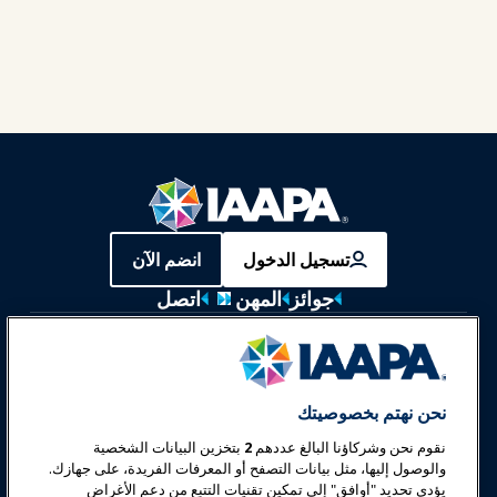
تسجيل الدخول
انضم الآن
جوائز
المهن
اتصل
معارض وفعاليات
أخبار وعالم المرح
نحن نهتم بخصوصيتك
نقوم نحن وشركاؤنا البالغ عددهم
2
بتخزين البيانات الشخصية
تعليم
والوصول إليها، مثل بيانات التصفح أو المعرفات الفريدة، على جهازك.
يؤدي تحديد "أوافق" إلى تمكين تقنيات التتبع من دعم الأغراض