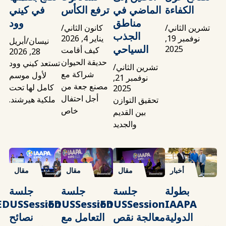
الكفاءة
الماضي في
ترفع الكأس
في كيني
مناطق
وود
تشرين الثاني/
كانون الثاني/
الجذب
نوفمبر 19,
يناير 4, 2026
نيسان/أبريل
السياحي
2025
كيف أقامت
28, 2026
حديقة الحيوان
تستعد كيني وود
تشرين الثاني/
شراكة مع
لأول موسم
نوفمبر 21,
مصنع جعة من
كامل لها تحت
2025
أجل احتفال
ملكية هيرشند.
تحقيق التوازن
خاص
بين القديم
والجديد
أخبار
مقال
مقال
مقال
بطولة
جلسة
جلسة
جلسة
EDUSSession:
EDUSSession:
IAAPA
الدولية
معالجة نقص
التعامل مع
نصائح