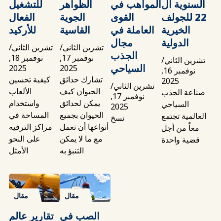
السنوية ال
المواهب في
الظواهر
للتشغيل
22 للجولف
القوى
الجوية
الفعال
الخيرية
العاملة في
القاسية
للأركيد
الدولية
مجال
تشرين الثاني/
تشرين الثاني/
الجذب
نوفمبر 17,
نوفمبر 18,
تشرين الثاني/
السياحي
2025
2025
نوفمبر 16,
تشارك حدائق
كيفية تحسين
2025
تشرين الثاني/
الحيوان كيف
الألعاب
صناعة الجذب
نوفمبر 17,
يمكن لحدائق
واستخدام
السياحي
2025
الحيوان بجميع
المساحة في
العالمية تجتمع
نسخ
أنواعها أن تعمل
مراكز الترفيه
معاً من أجل
مع ما لا يمكن
على النحو
قضية واحدة
التنبؤ به
الأمثل
مقال
مقال
الصب في
تقارير عالم