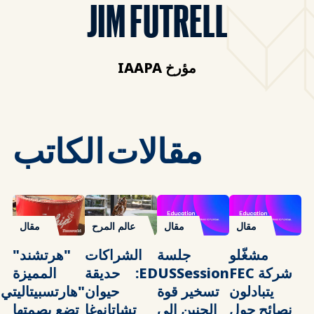
JIM FUTRELL
مؤرخ IAAPA
مقالات الكاتب
مقال
مقال
عالم المرح
مقال
مشغّلو
جلسة
الشراكات
"هرتشند"
شركة FEC
EDUSSession:
حديقة
المميزة
يتبادلون
تسخير قوة
حيوان
"هارتسبيتاليتي
نصائح حول
الحنين إلى
تشاتانوغا
تضع بصمتها