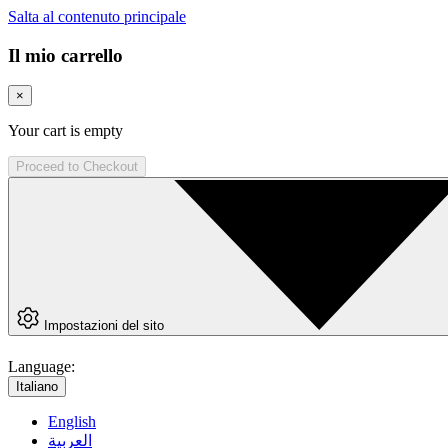
Salta al contenuto principale
Il mio carrello
×
Your cart is empty
Proceed to Checkout
Impostazioni del sito
Language:
Italiano
English
العربية