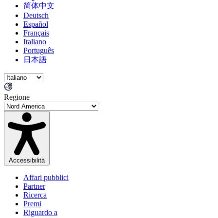
简体中文
Deutsch
Español
Français
Italiano
Português
日本語
Regione
Accessibilità
Affari pubblici
Partner
Ricerca
Premi
Riguardo a