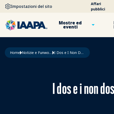
SALTA AL CONTENUTO PRINCIPALE
Affari
Impostazioni del sito
pubblici
Mostre ed
eventi
Briciole di pane
Home
Notizie e Funworld
I Dos e I Non Dos Della Formazione Sulla Diversità Nel Settore Delle Attrazioni Turistiche
I dos e i non do