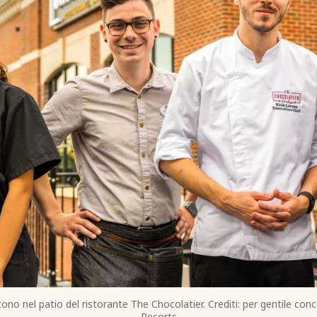
scono nel patio del ristorante The Chocolatier. Crediti: per gentile c
Resorts