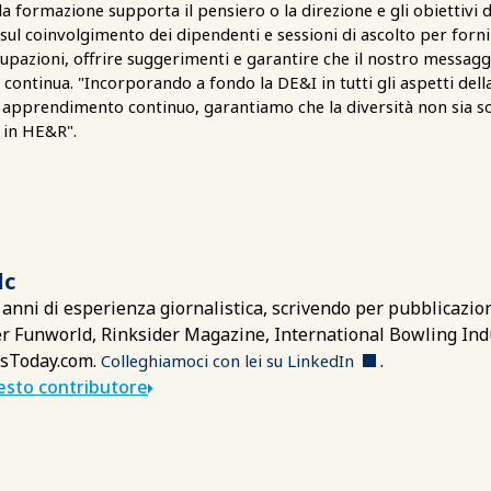
la formazione supporta il pensiero o la direzione e gli obiettivi 
ul coinvolgimento dei dipendenti e sessioni di ascolto per forn
zioni, offrire suggerimenti e garantire che il nostro messaggio 
i", continua. "Incorporando a fondo la DE&I in tutti gli aspetti d
 apprendimento continuo, garantiamo che la diversità non sia s
 in HE&R".
lc
 anni di esperienza giornalistica, scrivendo per pubblicazion
er Funworld, Rinksider Magazine, International Bowling In
sToday.com.
.
Colleghiamoci con lei su LinkedIn
uesto contributore