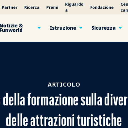
Riguardo
Cen
Partner
Ricerca
Premi
Fondazione
a
car
Notizie &
Istruzione
Sicurezza
Funworld
ARTICOLO
s della formazione sulla dive
delle attrazioni turistiche