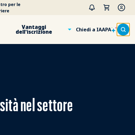
tro per le
riere
Vantaggi
Chiedi a IAAPA
dell'iscrizione
rsità nel settore