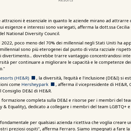
 attrazioni è essenziale in quanto le aziende mirano ad attrarre cl
cui esigenze e interessi sono variegati, afferma la dott.ssa Cecili
 del National Diversity Council.
 2022, poco meno del 70% dei millennial negli Stati Uniti ha app
millennial sono più eterogenei dal punto di vista razziale rispett
 di divertimento... dovrebbe trarre vantaggio concentrandosi in
rsità per continuare a migliorare le capacità e le competenze de
o."
esorts (HE&R)
, la diversità, l'equità e l'inclusione (DE&I) si es
zioni come
Hersheypark
, afferma il vicepresidente di HE&R, 
l Consiglio DE&I di HE&R.
 formazione completa sulla DE&I e risorse per i membri del tea
quality), dedicato a collegare i membri del team LGBTQ+ e gli a
fondamentale per qualsiasi azienda ricettiva che voglia creare u
stri preziosi ospiti", afferma Ferraro. Siamo impegnati a fare la