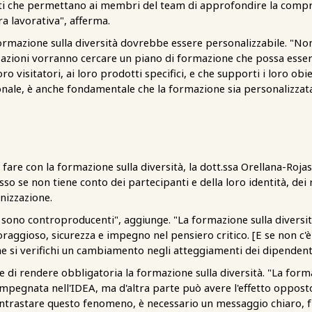
nti che permettano ai membri del team di approfondire la comp
ra lavorativa", afferma.
rmazione sulla diversità dovrebbe essere personalizzabile. "Non 
zzazioni vorranno cercare un piano di formazione che possa esser
loro visitatori, ai loro prodotti specifici, e che supporti i loro obi
ale, è anche fondamentale che la formazione sia personalizzata
fare con la formazione sulla diversità, la dott.ssa Orellana-Roja
sso se non tiene conto dei partecipanti e della loro identità, dei 
anizzazione.
 sono controproducenti", aggiunge. "La formazione sulla diversit
raggioso, sicurezza e impegno nel pensiero critico. [E se non c'
e si verifichi un cambiamento negli atteggiamenti dei dipendenti
re di rendere obbligatoria la formazione sulla diversità. "La for
mpegnata nell'IDEA, ma d'altra parte può avere l'effetto opposto
contrastare questo fenomeno, è necessario un messaggio chiaro, f