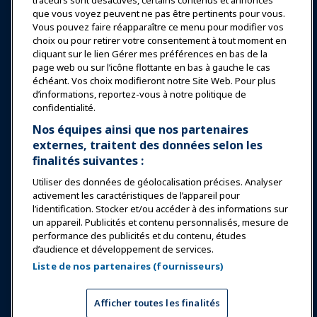
traceurs sont désactivés, certains contenus et annonces
Nouvelles & Funworld
que vous voyez peuvent ne pas être pertinents pour vous.
Vous pouvez faire réapparaître ce menu pour modifier vos
choix ou pour retirer votre consentement à tout moment en
Éducation
cliquant sur le lien Gérer mes préférences en bas de la
page web ou sur l’icône flottante en bas à gauche le cas
échéant. Vos choix modifieront notre Site Web. Pour plus
Sécurité & Protection
d’informations, reportez-vous à notre politique de
confidentialité.
Plaidoyer
Nos équipes ainsi que nos partenaires
externes, traitent des données selon les
finalités suivantes :
Recherche & Rapports
Utiliser des données de géolocalisation précises. Analyser
activement les caractéristiques de l’appareil pour
À propos de IAAPA
l’identification. Stocker et/ou accéder à des informations sur
un appareil. Publicités et contenu personnalisés, mesure de
performance des publicités et du contenu, études
Partenaires
d’audience et développement de services.
Liste de nos partenaires (fournisseurs)
Copyright © 2026 Association internationale des parcs
d'attractions et des attractions. Tous droits réservés.
Politique de confidentialité
Avis de traduction
Afficher toutes les finalités