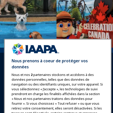
Nous prenons à coeur de protéger vos
données
Nous et nos
2
partenaires stockons et accédons à des
données personnelles, telles que des données de
Se connecter
Rejoindre maintenant
navigation ou des identifiants uniques, sur votre appareil. Si
vous sélectionnez « J’accepte », les technologies de suivi
Récompenses
Carrières
Contact
prendront en charge les finalités affichées dans la section
« Nous et nos partenaires traitons des données pour
Expositions et Événements
fournir ». Si vous choisissez « Tout refuser » ou que vous
retirez votre consentement, elles seront désactivées. Si les