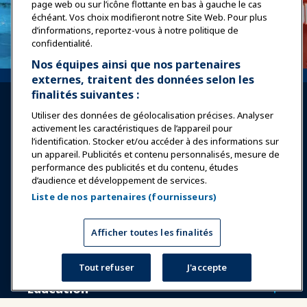
page web ou sur l’icône flottante en bas à gauche le cas
échéant. Vos choix modifieront notre Site Web. Pour plus
d’informations, reportez-vous à notre politique de
confidentialité.
Nos équipes ainsi que nos partenaires
externes, traitent des données selon les
finalités suivantes :
Utiliser des données de géolocalisation précises. Analyser
activement les caractéristiques de l’appareil pour
l’identification. Stocker et/ou accéder à des informations sur
un appareil. Publicités et contenu personnalisés, mesure de
Se connecter
Rejoindre maintenant
performance des publicités et du contenu, études
d’audience et développement de services.
Récompenses
Carrières
Contact
Liste de nos partenaires (fournisseurs)
Expositions et Événements
Afficher toutes les finalités
Nouvelles & Funworld
Tout refuser
J'accepte
Éducation