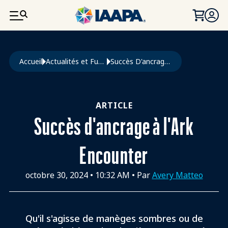
ALLER AU CONTENU PRINCIPAL
Fil d'Ariane
Accueil
Actualités et Funworld
Succès D'ancrage À L'Ark Encounter
ARTICLE
Succès d'ancrage à l'Ark
Encounter
octobre 30, 2024
•
10:32 AM
• Par
Avery Matteo
Qu'il s'agisse de manèges sombres ou de