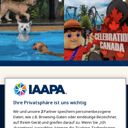
Ihre Privatsphäre ist uns wichtig
Wir und unsere
2
Partner speichern personenbezogene
Anmelden
Jetzt beitreten
Daten, wie z.B. Browsing-Daten oder eindeutige Bezeichner,
auf Ihrem Gerät und greifen darauf zu. Wenn Sie „Ich
Auszeichnungen
Karrieren
Kontakt
akzeptiere“ auswählen, können die Tracking-Technologien