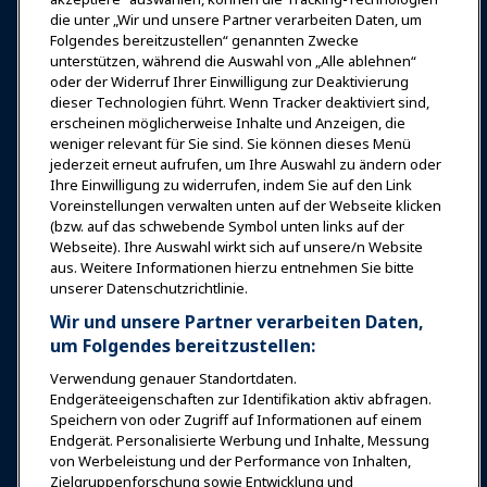
die unter „Wir und unsere Partner verarbeiten Daten, um
Expos & Veranstaltungen
Folgendes bereitzustellen“ genannten Zwecke
unterstützen, während die Auswahl von „Alle ablehnen“
oder der Widerruf Ihrer Einwilligung zur Deaktivierung
News & Funwelt
dieser Technologien führt. Wenn Tracker deaktiviert sind,
erscheinen möglicherweise Inhalte und Anzeigen, die
weniger relevant für Sie sind. Sie können dieses Menü
Bildung
jederzeit erneut aufrufen, um Ihre Auswahl zu ändern oder
Ihre Einwilligung zu widerrufen, indem Sie auf den Link
Voreinstellungen verwalten unten auf der Webseite klicken
Sicherheit & Schutz
(bzw. auf das schwebende Symbol unten links auf der
Webseite). Ihre Auswahl wirkt sich auf unsere/n Website
aus. Weitere Informationen hierzu entnehmen Sie bitte
Plädoyer
unserer Datenschutzrichtlinie.
Wir und unsere Partner verarbeiten Daten,
Forschung & Berichte
um Folgendes bereitzustellen:
Verwendung genauer Standortdaten.
Endgeräteeigenschaften zur Identifikation aktiv abfragen.
Über IAAPA
Speichern von oder Zugriff auf Informationen auf einem
Endgerät. Personalisierte Werbung und Inhalte, Messung
von Werbeleistung und der Performance von Inhalten,
Partner
Zielgruppenforschung sowie Entwicklung und