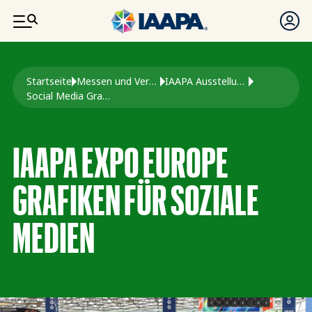
DIREKT ZUM INHALT
Pfadnavigation
Startseite
Messen und Veranstaltungen
IAAPA Ausstellung Europa
Social Media Graphics Expo Europa
IAAPA EXPO EUROPE
GRAFIKEN FÜR SOZIALE
MEDIEN