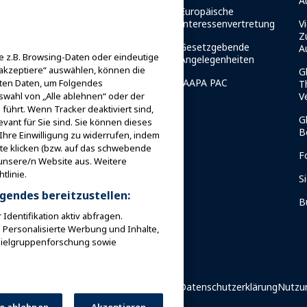
A
Europäische
es
Sicherheitsrichtlinien
Interessenvertretung
Vi
et
Z
Ressourcen für die
Gesetzgebende
A
 z.B. Browsing-Daten oder eindeutige
g
Sicherheit
Angelegenheiten
 akzeptiere“ auswählen, können die
G
er IAAPA-
Ressourcen für die
IAAPA PAC
iten Daten, um Folgendes
T
Sicherheit
V
swahl von „Alle ablehnen“ oder der
führt. Wenn Tracker deaktiviert sind,
Sicherheits- und
G
vant für Sie sind. Sie können dieses
Schutznachrichten
B
Ihre Einwilligung zu widerrufen, indem
 Mentor
ite klicken (bzw. auf das schwebende
Sicherheitsausschüsse
F
 unsere/n Website aus. Weitere
tlinie.
Sicherheitsinstitut
S
gendes bereitzustellen:
B
dentifikation aktiv abfragen.
 Personalisierte Werbung und Inhalte,
Zielgruppenforschung sowie
nd Attraktionen. Alle Rechte
Datenschutzerklärung
Nutzu