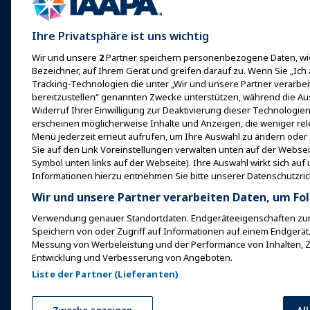
Mit IAAPA werben
Expo Europa
Gemeinsam
Frühere Ausgaben
Wissensgebi
Ihre Privatsphäre ist uns wichtig
Expo Asien
Wir und unsere
2
Partner speichern personenbezogene Daten, wie
Schreiben Sie für Funworld
Zertifizierun
Expo Naher Osten
Bezeichner, auf Ihrem Gerät und greifen darauf zu. Wenn Sie „Ich
Programme d
Tracking-Technologien die unter „Wir und unsere Partner verarbe
Kommende
Stiftung
bereitzustellen“ genannten Zwecke unterstützen, während die Au
Veranstaltungen
Widerruf Ihrer Einwilligung zur Deaktivierung dieser Technologien 
erkundet
Bei einer Expo oder
erscheinen möglicherweise Inhalte und Anzeigen, die weniger rele
Veranstaltung sprechen
Menü jederzeit erneut aufrufen, um Ihre Auswahl zu ändern oder 
Finde einen
Sie auf den Link Voreinstellungen verwalten unten auf der Webse
Ein Meeting oder Ereignis
Symbol unten links auf der Webseite). Ihre Auswahl wirkt sich auf
Ressourcen
buchen
Informationen hierzu entnehmen Sie bitte unserer Datenschutzrich
Werde ein Botschafter
Wir und unsere Partner verarbeiten Daten, um Fol
Veranstaltung ausrichten
Verwendung genauer Standortdaten. Endgeräteeigenschaften zur I
Speichern von oder Zugriff auf Informationen auf einem Endgerät.
IAAPA Connect+
Messung von Werbeleistung und der Performance von Inhalten, 
Entwicklung und Verbesserung von Angeboten.
Liste der Partner (Lieferanten)
Copyright © 2026 Internationaler Verband der Vergnügungsparks u
vorbehalten.