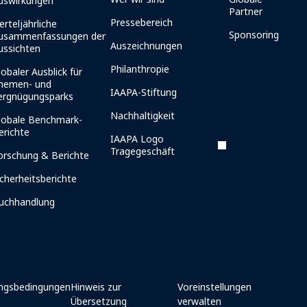
uswirkungen
Partner
Pressebereich
erteljährliche
Sponsoring
usammenfassungen der
Auszeichnungen
ussichten
Philanthropie
lobaler Ausblick für
hemen- und
IAAPA-Stiftung
ergnügungsparks
Nachhaltigkeit
lobale Benchmark-
erichte
IAAPA Logo
Tragegeschäft
orschung & Berichte
icherheitsberichte
uchhandlung
ngsbedingungen
Hinweis zur
Voreinstellungen
Übersetzung
verwalten