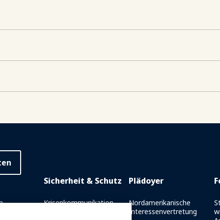
ten
Sicherheit & Schutz
Plädoyer
F
n
Krisenkommunikation
Nordamerikanische
S
Interessenvertretung
w
richt
Fahrtsicherheitsberichte