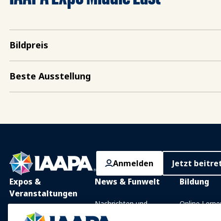
Bildpreis
Beste Ausstellung
Anmelden
Jetzt beitre
Expos &
News & Funwelt
Bildung
Veranstaltungen
Nachrichten und
Online Lerne
Funktionen
IAAPA Expo
Präsenzunter