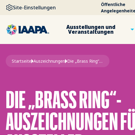
DIREKT ZUM INHALT
Öffentliche
Site-Einstellungen
Angelegenheit
Ausstellungen und
Veranstaltungen
Pfadnavigation
Startseite
Auszeichnungen
Die „Brass Ring“-Auszeichnungen Für Die Besten Aussteller
DIE „BRASS RING“-
AUSZEICHNUNGEN F