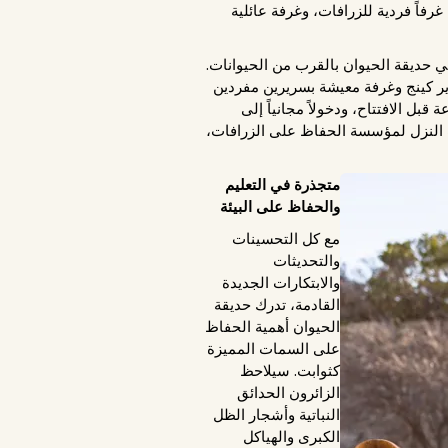
سماك (AZA). تضم حظيرة الزرافات الجديدة غرفاً فردية للزرافات، وغرفة عائلية
ي حديقة الحيوان بالقرب من الحيوانات.
أساسية بسرير كينج وغرفة معيشة بسريرين مفردين
بل الافتتاح، ودخولاً مجانياً إلى
ات النزل لمؤسسة الحفاظ على الزرافات،
متجذرة في التعليم
والحفاظ على البيئة
مع كل التحسينات
والتحديثات
والابتكارات الجديدة
القادمة، تدرك حديقة
الحيوان أهمية الحفاظ
على السمات المميزة
كثوابت. سيلاحظ
الزائرون الحدائق
النباتية وأشجار الظل
الكبرى والهياكل