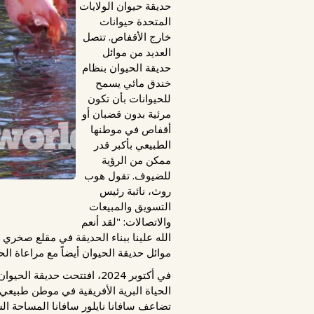
حديقة حيوان الولايات
المتحدة حيوانات
خارج الأقفاص. تتصل
العديد من موائل
حديقة الحيوان بنظام
خندق مائي يسمح
للحيوانات بأن تكون
مرئية بدون قضبان أو
أقفاص في موطنها
الطبيعي بأكبر قدر
ممكن من الرؤية
للضيوف. تقول هوب
روث، نائبة رئيس
التسويق والمبيعات
والاتصالات: "لقد أنعم
الله علينا ببناء الحديقة في مقلع صخري ق
موائل حديقة الحيوان أيضاً مع مراعاة الح
في أكتوبر 2024، افتتحت حد
الحياة البرية الأفريقية في موطن طبيع
تضاعف سافانا نايلور سافانا المساحة ال