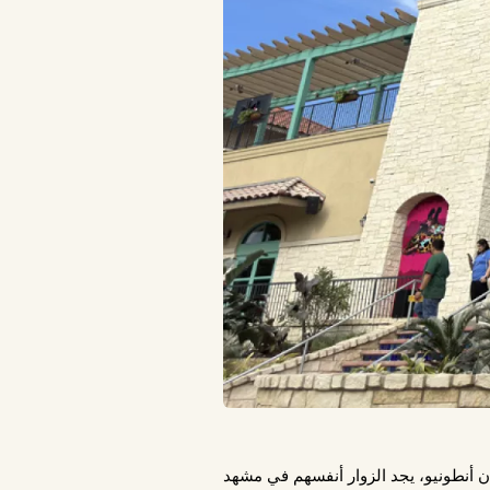
ساحته 349 فداناً، ويقع شمال وسط مدينة سان أنطونيو، يجد الزوار أنفسهم في مشهد