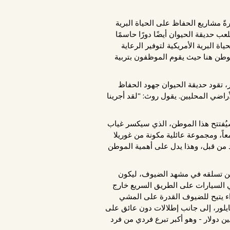
رةً مشاريع الحفاظ على الحياة البرية
 حديقة الحيوان أيضًا دورًا حاسمًا
ة البرية الأمريكية لتوفير الرعاية
 موطن هنا حيث يقوم الموظفون بتربية
 تقود حديقة الحيوان جهود الحفاظ
لأراضي المحليين. يقول روث: "لقد أجرينا
 بالفعل عن افتتاح ما سيكون أحد أكبر موائل الغوريلا في البلاد - شلالات الكونغو - في أواخر عام 2025. سيُفتتح هذا الموطن، الذي سيكسر غياب
ش معاً، ومجموعة عائلية مكونة من غوريلا
حد من قبل، وهذا يدل على أهمية الموطن
لجديد برج يزيد ارتفاعه عن 60 قدماً ستتمكن الغوريلا من تسلقه في مشهد الضيوف، ليكون
وريلا سيكون مرئياً لسائقي السيارات على الطريق السريع خارج
 عبر ممر شبكي في الهواء يتيح للضيوف القدرة على المشي
نغو الجديدة وسافانا نايلور، إلى جانب إطلالات دون عائق على
يو. وقد أصبح مركز رالستون للمناسبات ممكناً بفضل تبرع من مؤسسة عائلة رالستون بمبلغ 10 ملايين دولار - وهو أكبر تبرع فردي من فرد