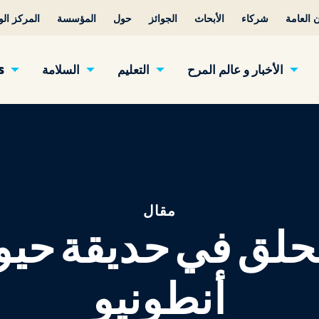
 العامة
شركاء
الأبحاث
الجوائز
حول
المؤسسة
المركز ال
الأخبار و عالم المرح
التعليم
السلامة
s
مقال
 يحلق في حديقة حي
أنطونيو