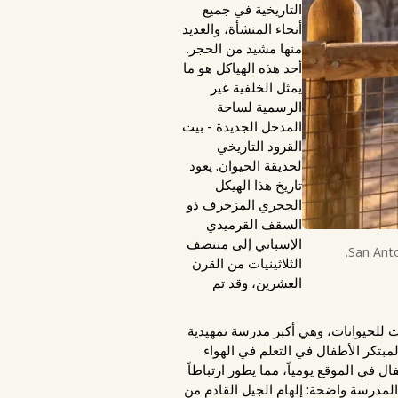
التاريخية في جميع
أنحاء المنشأة، والعديد
منها مشيد من الحجر.
أحد هذه الهياكل هو ما
يمثل الخلفية غير
الرسمية لساحة
المدخل الجديدة - بيت
القرود التاريخي
لحديقة الحيوان. يعود
تاريخ هذا الهيكل
الحجري المزخرف ذو
السقف القرميدي
الإسباني إلى منتصف
San Anto
الثلاثينيات من القرن
العشرين، وقد تم
 للحيوانات، وهي أكبر مدرسة تمهيدية
ر من 60 رمزاً بريدياً، ويغمر هذا البرنامج المبتكر الأطفال في التعلم في الهواء
فال في الموقع يومياً، مما يطور ارتباطاً
المدرسة واضحة: إلهام الجيل القادم من