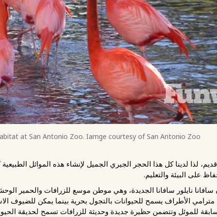
abitat at San Antonio Zoo. Iamge courtesy of San Antonio Zoo.
ديم، لذا لدينا كل هذا الحجر الجيري الجميل لإنشاء هذه الموائل الطبيعية 
فاظ على البيئة والتعليم.
يقة الحيوان سافانا نايلور سافانا الجديدة، وهي موطن موسع للزرافات والحمير الوح
ي مترامي الأطراف يسمح للحيوانات بالتجول بحرية بينما يمكن للضيوف الا
سابقة للموئل وتتضمن حظيرة جديدة وحديثة للزرافات تسمح لحديقة الحيوان