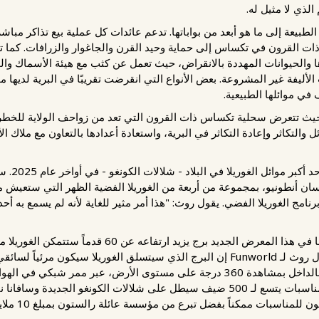
الذي لا مثيل له.
لطبيعة إلى ما هو أبعد من بواباتها. تدعم عائدات كل عملية بيع تذاكر مباش
ت القرون في تكساس إلى حماية وحيد القرن والجاغوار والزرافات. كما تلعب
ا والحيوانات المهددة بالانقراض، حيث تعمل عن كثب مع هيئة الأسماك والحيا
الأليفة غير المشروعة. بعض الأنواع التي انقرضت تقريبًا في البرية لديها
 في موائلها الطبيعية.
يث تتعرض سحلية تكساس ذات القرون التي تعد من زواحف الولاية للخطر،
 والتكاثر وإعادة التكاثر في البرية، واستعادة أعدادها بالتعاون مع ملاك ا
تم الإعلان
 حديقة حيوان سان أنطونيو، بمجموعة من أربعة من الغوريلا الفضية الظهر التي ستعي
نامج الغوريلا الفضي. يقول روث: "هذا أمر مثير للغاية لأنه لم يسمع به أ
ومن الميزات الأخرى التي تم الإعلان عنها في هذا المعرض ا
بمثابة صالة ألعاب رياضية في الغابة. يقول روث لـ Funworld إن البرج الذي سيتسلق الغ
حديقة الحيوان بينما سيستمتع الضيوف بالداخل بمشاهدة 360 درجة على مستوى الأرض،
فوق الموطن، ومن رالستون وهو مركز مناسبات يتسع لـ 500 ضيف سيطل على شلالات الكو
أفق سان أنطون