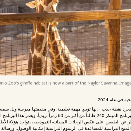
nio Zoo's giraffe habitat is now a part of the Naylor Savanna. Imag
في عام 2024.
جرد نقطة جذب - إنها تؤدي مهمة تعليمية. وفي مقدمتها مدرسة ويل سميث
قائمة على الطبيعة في البلاد. يضم هذا البرنامج المبتكر 240 طالباً من أكث
 بغض النظر عن الطقس. على عكس الرحلات الميدانية النموذجية، يتواجد هؤلاء الأط
 المنح الدراسية للمساعدة في الرسوم الدراسية إمكانية الوصول، ورسالة 