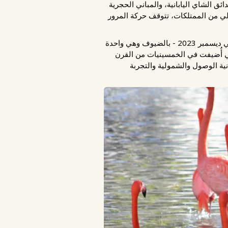
ق الشاي اليابانية، والمباني الحجرية
الي من الممتلكات، تتوقف حركة المرور
وهنا تنتظرك حديقة حيوان سان أنطونيو. عند الوصول، ترحب بوابة المدخل الجديدة الشاهقة - التي تمت إضافتها في ديسمبر 2023 - بالضيوف وهي واحدة
تبدال بوابة المدخل السابقة، التي أُضيفت في الخمسينيات من القرن
نية الوصول والشمولية والتجربة