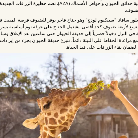
التابع لخطة بقاء الأنواع (SSP) ضمن جمعية حدائق الحيوان وأحواض الأ
لضيوف.
يلور سافانا "سبيكبوم لودج" وهو جناح فاخر يوفر للضيوف فرصة المبيت ف
ُتح سبيكبوم لودج في نوفمبر 2024 ويتسع لأربعة ضيوف كحد أقصى. يشتمل الجناح على غرفة نوم 
ي النزل دخولاً حصرياً إلى حديقة الحيوان حتى ساعتين بعد الإغلاق وساعة ق
ع مراعاة الحفاظ على البيئة دائماً، تتبرع حديقة الحيوان بجزء من إيراد
لضمان بقاء الزرافات على قيد الحياة.