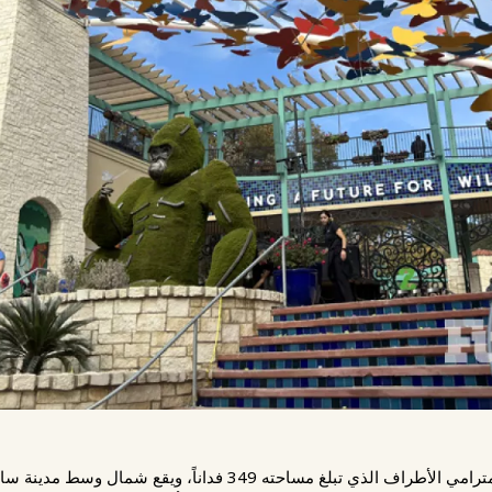
عند القيادة عبر متنزه براكنريدج بارك المترامي الأطراف الذي تبلغ م