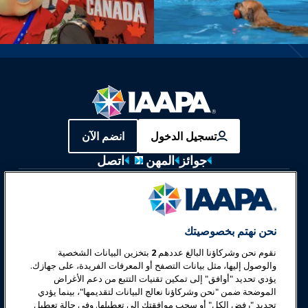
تسجيل الدخول
انضم الآن
جوائز
المهن
اتصل
معارض وفعاليات
أخبار وعالم المرح
نحن نهتم بخصوصيتك
نقوم نحن وشركاؤنا البالغ عددهم
2
بتخزين البيانات الشخصية
تعليم
والوصول إليها، مثل بيانات التصفح أو المعرفات الفريدة، على جهازك.
يؤدي تحديد "أوافق" إلى تمكين تقنيات التتبع من دعم الأغراض
الموضحة ضمن "نحن وشركاؤنا نعالج البيانات لتقديمها"، بينما يؤدي
السلامة والأمان
تحديد "رفض الكل" أو سحب موافقتك إلى تعطيلها. وفي حالة تعطيل