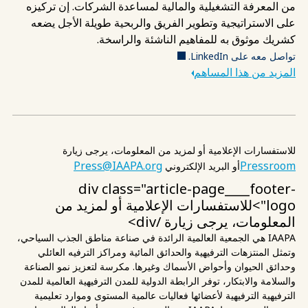
من المعرفة التشغيلية والمالية لمساعدة الشركات. إن تركيزه
على الاستراتيجية وتطوير الفريق والربحية طويلة الأجل يضعه
كشريك موثوق به للمفاهيم الناشئة والراسخة.
تواصل معه على LinkedIn.
المزيد من هذا المساهم
للاستفسارات الإعلامية أو لمزيد من المعلومات، يرجى زيارة
Press@IAAPA.org
Pressroom
أو البريد الإلكتروني
div class="article-page____footer-
logo">للاستفسارات الإعلامية أو لمزيد من
المعلومات، يرجى زيارة
/div>
IAAPA هي الجمعية العالمية الرائدة في صناعة مناطق الجذب السياحي،
وتمثل المنتزهات الترفيهية والحدائق المائية ومراكز الترفيه العائلي
وحدائق الحيوان وأحواض الأسماك وغيرها. مكرسة لتعزيز نمو الصناعة
والسلامة والابتكار، توفر الرابطة الدولية للمدن الترفيهية العالمية للمدن
الترفيهية الترفيهية لأعضائها فعاليات عالمية المستوى وموارد تعليمية