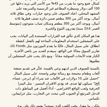
كمثال. فمع وجود ما يقرب من 43% من الأسر التي يزيد دخلها عن
100 ألف دولار وسيطرة المطاعم غير الرسمية والسريعة على
المشهد المحلي، اعتاد الضيوف على وجود خيارات. وفي نطاق ثلاثة
أميال، يوجد أكثر من 300 مطعم ضمن دائرة نصف قطرها ثلاثة
أميال، ويوجد أكثر من 300 مطعم وسكان شباب متنوعون (متوسط
العمر: 33.6 سنة) يقدرون التنوع والخبرة.
هذا هو المكان الذي تتألق فيه القرارات المستندة إلى البيانات. يجب
على المشغلين استخدام المعلومات المتاحة لهم بالفعل كنقطة
انطلاق. على سبيل المثال، غالبًا ما يقدم الموردون مثل US Foods،
تقارير السوق مجانًا. في الواقع، سيقدم العديد من بائعي الأغذية
الكبار هذه الأبحاث السوقية مجاناً - ومع ذلك يجب على المشغلين أن
يطلبوها.
بالنسبة للضيوف الذين لديهم وعي بالقيمة، فكّر في تقديم صفقة
ألعاب وطعام مجمعة مع رسالة توفير واضحة. على سبيل المثال
"احصل على 10 دولارات في الألعاب عند شراء أي (برجر، عشاء،
إلخ)" سيكون لها صدى. قد يؤدي الاقتران المتميز - مثل البيتزا
الحرفية ولعب الواقع الافتراضي - أداءً أفضل في المناطق ذات
الدخل المرتفع أو الجيوب التي تبحث عن التجارب، مثل غرايبفاين،
تكساس.
ولكن، ما مقدار وقت اللعب الذي تمنحه؟ يعتمد ذلك على نوع