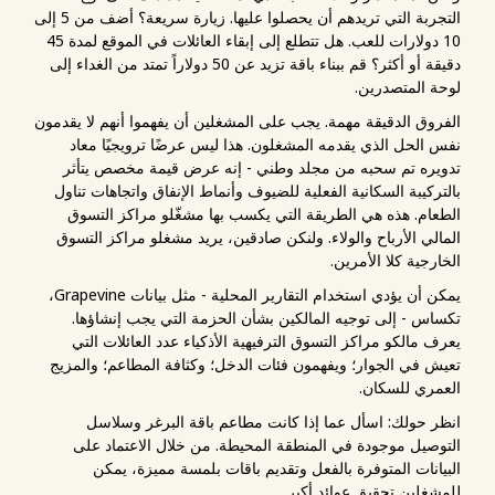
التجربة التي تريدهم أن يحصلوا عليها. زيارة سريعة؟ أضف من 5 إلى
10 دولارات للعب. هل تتطلع إلى إبقاء العائلات في الموقع لمدة 45
دقيقة أو أكثر؟ قم ببناء باقة تزيد عن 50 دولاراً تمتد من الغداء إلى
لوحة المتصدرين.
الفروق الدقيقة مهمة. يجب على المشغلين أن يفهموا أنهم لا يقدمون
نفس الحل الذي يقدمه المشغلون. هذا ليس عرضًا ترويجيًا معاد
تدويره تم سحبه من مجلد وطني - إنه عرض قيمة مخصص يتأثر
بالتركيبة السكانية الفعلية للضيوف وأنماط الإنفاق واتجاهات تناول
الطعام. هذه هي الطريقة التي يكسب بها مشغّلو مراكز التسوق
المالي الأرباح والولاء. ولنكن صادقين، يريد مشغلو مراكز التسوق
الخارجية كلا الأمرين.
يمكن أن يؤدي استخدام التقارير المحلية - مثل بيانات Grapevine،
تكساس - إلى توجيه المالكين بشأن الحزمة التي يجب إنشاؤها.
يعرف مالكو مراكز التسوق الترفيهية الأذكياء عدد العائلات التي
تعيش في الجوار؛ ويفهمون فئات الدخل؛ وكثافة المطاعم؛ والمزيج
العمري للسكان.
انظر حولك: اسأل عما إذا كانت مطاعم باقة البرغر وسلاسل
التوصيل موجودة في المنطقة المحيطة. من خلال الاعتماد على
البيانات المتوفرة بالفعل وتقديم باقات بلمسة مميزة، يمكن
للمشغلين تحقيق عوائد أكبر.