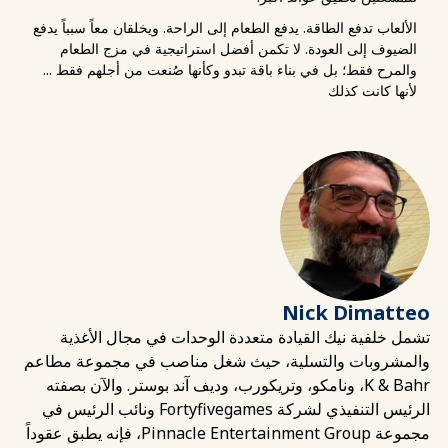
الألعاب تدفع الطاقة. يدفع الطعام إلى الراحة. ويخلقان معاً سبباً يدفع
الضيوف إلى العودة. لا تكمن أفضل استراتيجية في مزج الطعام
والمرح فقط؛ بل في بناء باقة تبدو وكأنها صُنعت من أجلهم فقط ...
لأنها كانت كذلك
Nick Dimatteo
تشمل خلفية نيك القيادة متعددة الوحدات في مجال الأغذية
والمشروبات والتسلية، حيث شغل مناصب في مجموعة مطاعم
K & Bahr، ونامكو، وتريكورب، وديف آند بوستر. والآن بصفته
الرئيس التنفيذي لشركة Fortyfivegames ونائب الرئيس في
مجموعة Pinnacle Entertainment Group، فإنه يطبق عقوداً