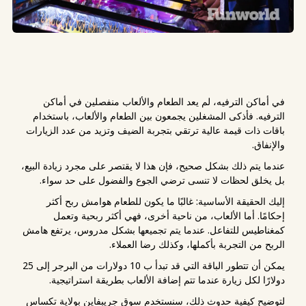
في أماكن الترفيه، لم يعد الطعام والألعاب منفصلين في أماكن
الترفيه. فأذكى المشغلين يجمعون بين الطعام والألعاب، باستخدام
باقات ذات قيمة عالية ترتقي بتجربة الضيف وتزيد من عدد الزيارات
والإنفاق.
عندما يتم ذلك بشكل صحيح، فإن هذا لا يقتصر على مجرد زيادة البيع،
بل يخلق لحظات لا تنسى ترضي الجوع والفضول على حد سواء.
إليك الحقيقة الأساسية: غالبًا ما يكون للطعام هوامش ربح أكثر
إحكامًا. أما الألعاب، من ناحية أخرى، فهي أكثر ربحية وتعمل
كمغناطيس للتفاعل. عندما يتم تجميعها بشكل مدروس، يرتفع هامش
الربح من التجربة بأكملها، وكذلك رضا العملاء.
يمكن أن تتطور الباقة التي قد تبدأ ب 10 دولارات من البرجر إلى 25
دولارًا لكل زيارة عندما تتم إضافة الألعاب بطريقة استراتيجية.
لتوضيح كيفية حدوث ذلك، سنستخدم سوق جريبفاين بولاية تكساس