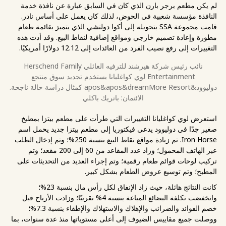
لم يكن مطعم برجر بارن الذي كان في السابق عبارة عن نافذة خدمة
النافذة مؤسسة شعبية في الحوض، لذلك كان يعمل على أساس نادر.
قامت مجموعة SSA بتحويله إلى أكوا دولتشي الذي يتميز بقائمة طعام
مطورة وإعادة تصميم خارجي ومواقع إضافية لنقاط البيع. وقد أدت هذه
التغييرات إلى رفع نصيب الفرد من العائدات إلى 12.12 دولارًا أمريكيًا.
نائب رئيس شركة هيرشند للترفيه العائلي Herschend Family
Entertainment لوي كواغليانا يستخدم تجديد سوق منتجع
دوليوود&apos&apos&dreamMore Resort كمثال دراسة حالة ناجحة.
الائتمان: باتريك باكلي
استعرض لوي كواغليانا التغييرات التي طرأت على مطعم بيتزا بمطبخ
صغير جدًا في دوليوود يدعى فيكتوريا إلى مطعم بيتزا جديد يحمل اسم
Iron Horse. تم زيادة مواقع نقاط البيع بنسبة 250%؛ وتم إدخال الطلب
عبر الهاتف المحمول؛ وزاد عدد المقاعد من 60 إلى 200 مقعد؛ وتم
تركيب لوحات قوائم طعام رقمية؛ وتم إجراء العديد من التحديثات على
المطبخ؛ وتم توسيع عروض الطعام بشكل كبير.
كانت النتائج هائلة، حيث زاد الإنفاق لكل رأس مال بنسبة 23%؛
وانخفضت تكلفة البضائع المباعة بنسبة 4% تقريبًا؛ وزادت الأرباح قبل
خصم الفوائد والضرائب والإهلاك والاستهلاك والإطفاء بنسبة 7.3%؛
ووصلت جميع مقاييس الضيوف إلى أعلى مستوياتها منذ عدة سنوات، بما