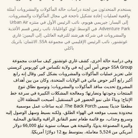
يستخدم المتحدثون من لجنة دراسات حالة المأكولات والمشروبات أمثلة
واقعية لعمليات إعادة تشكيل ناجحة في مجال المأكولات والمشروبات.
إلى اليسار: جيريمي هويوم، نائب الرئيس الأول في منتزه Urban Air
Adventure Park. في الوسط: لوي كواغليانا، نائب رئيس قسم الأغذية
والمشروبات في شركة هيرشند للترفيه العائلي. إلى اليمين: غاري
غوتشنور، نائب الرئيس الإقليمي في مجموعة SSA. الائتمان: باتريك
باكلي
وفي دراسة حالة أخرى، كشف غاري غوتشنور كيف ساعدت مجموعة
SSA Group حوض أس أس إيه في ولاية تكساس في كوربوس كريستي
على تعزيز عمليات المأكولات والمشروبات بشكل كبير. وقال إنه رابع
أكبر رابع أكبر حوض مائي في الولايات المتحدة، وكان من بين أهداف
المشروع تحديث منافذ المأكولات والمشروبات؛ وتوسيع نطاق تنوع
المنتجات وجودتها ونضارتها؛ ومعالجة المشكلات الكبيرة في سرعة خط
الإنتاج؛ وبناءً على نمو الحضور في المستقبل. أصبحت المنطقة الآن
مطعمًا جديدًا يسمى The Back Porch. لديه ساعات عمل موسمية
محدودة بسبب موقعه في الهواء الطلق، ولكنه بسيط وسهل الوصول إليه
وسريع وجذاب، مع قائمة طعام تضم النقانق الراقية والنقانق المحلية
والبيرة المصنوعة يدويًا. والنتيجة هي مبيعات سنوية تبلغ 66,000 دولار
أمريكي من 5,524 معاملة، بمتوسط بيع 12 دولارًا أمريكيًا.