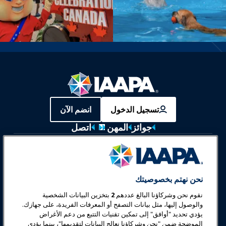
تسجيل الدخول
انضم الآن
جوائز
المهن
اتصل
معارض وفعاليات
أخبار وعالم المرح
نحن نهتم بخصوصيتك
نقوم نحن وشركاؤنا البالغ عددهم
2
بتخزين البيانات الشخصية
تعليم
والوصول إليها، مثل بيانات التصفح أو المعرفات الفريدة، على جهازك.
يؤدي تحديد "أوافق" إلى تمكين تقنيات التتبع من دعم الأغراض
الموضحة ضمن "نحن وشركاؤنا نعالج البيانات لتقديمها"، بينما يؤدي