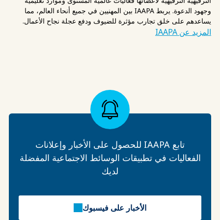
الترفيهية الترفيهية لأعضائها فعاليات عالمية المستوى وموارد تعليمية
وجهود الدعوة. يربط IAAPA بين المهنيين في جميع أنحاء العالم، مما
يساعدهم على خلق تجارب مؤثرة للضيوف ودفع عجلة نجاح الأعمال.
المزيد عن IAAPA
تابع IAAPA للحصول على الأخبار وإعلانات
الفعاليات في تطبيقات الوسائط الاجتماعية المفضلة
لديك
الأخبار على فيسبوك