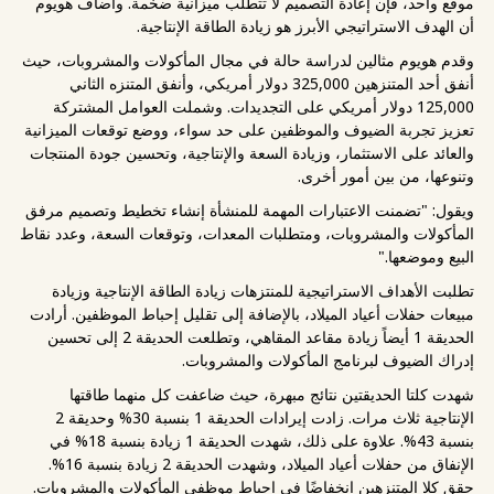
موقع واحد، فإن إعادة التصميم لا تتطلب ميزانية ضخمة. وأضاف هويوم
أن الهدف الاستراتيجي الأبرز هو زيادة الطاقة الإنتاجية.
وقدم هويوم مثالين لدراسة حالة في مجال المأكولات والمشروبات، حيث
أنفق أحد المتنزهين 325,000 دولار أمريكي، وأنفق المتنزه الثاني
125,000 دولار أمريكي على التجديدات. وشملت العوامل المشتركة
تعزيز تجربة الضيوف والموظفين على حد سواء، ووضع توقعات الميزانية
والعائد على الاستثمار، وزيادة السعة والإنتاجية، وتحسين جودة المنتجات
وتنوعها، من بين أمور أخرى.
ويقول: "تضمنت الاعتبارات المهمة للمنشأة إنشاء تخطيط وتصميم مرفق
المأكولات والمشروبات، ومتطلبات المعدات، وتوقعات السعة، وعدد نقاط
البيع وموضعها."
تطلبت الأهداف الاستراتيجية للمنتزهات زيادة الطاقة الإنتاجية وزيادة
مبيعات حفلات أعياد الميلاد، بالإضافة إلى تقليل إحباط الموظفين. أرادت
الحديقة 1 أيضاً زيادة مقاعد المقاهي، وتطلعت الحديقة 2 إلى تحسين
إدراك الضيوف لبرنامج المأكولات والمشروبات.
شهدت كلتا الحديقتين نتائج مبهرة، حيث ضاعفت كل منهما طاقتها
الإنتاجية ثلاث مرات. زادت إيرادات الحديقة 1 بنسبة 30% وحديقة 2
بنسبة 43%. علاوة على ذلك، شهدت الحديقة 1 زيادة بنسبة 18% في
الإنفاق من حفلات أعياد الميلاد، وشهدت الحديقة 2 زيادة بنسبة 16%.
حقق كلا المتنزهين انخفاضًا في إحباط موظفي المأكولات والمشروبات.