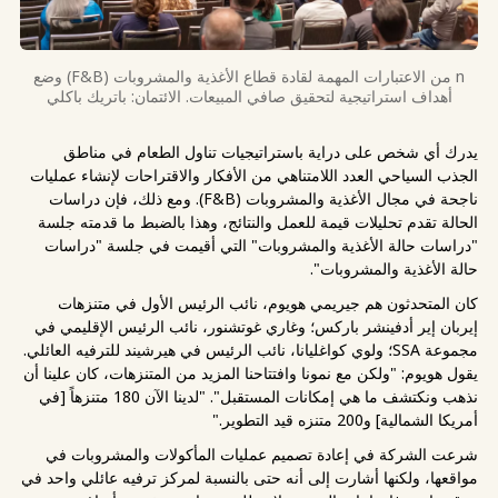
n من الاعتبارات المهمة لقادة قطاع الأغذية والمشروبات (F&B) وضع
أهداف استراتيجية لتحقيق صافي المبيعات. الائتمان: باتريك باكلي
يدرك أي شخص على دراية باستراتيجيات تناول الطعام في مناطق
الجذب السياحي العدد اللامتناهي من الأفكار والاقتراحات لإنشاء عمليات
ناجحة في مجال الأغذية والمشروبات (F&B). ومع ذلك، فإن دراسات
الحالة تقدم تحليلات قيمة للعمل والنتائج، وهذا بالضبط ما قدمته جلسة
"دراسات حالة الأغذية والمشروبات" التي أقيمت في جلسة "دراسات
حالة الأغذية والمشروبات".
كان المتحدثون هم جيريمي هويوم، نائب الرئيس الأول في متنزهات
إيربان إير أدفينشر باركس؛ وغاري غوتشنور، نائب الرئيس الإقليمي في
مجموعة SSA؛ ولوي كواغليانا، نائب الرئيس في هيرشيند للترفيه العائلي.
يقول هويوم: "ولكن مع نمونا وافتتاحنا المزيد من المتنزهات، كان علينا أن
نذهب ونكتشف ما هي إمكانات المستقبل". "لدينا الآن 180 متنزهاً [في
أمريكا الشمالية] و200 متنزه قيد التطوير."
شرعت الشركة في إعادة تصميم عمليات المأكولات والمشروبات في
مواقعها، ولكنها أشارت إلى أنه حتى بالنسبة لمركز ترفيه عائلي واحد في