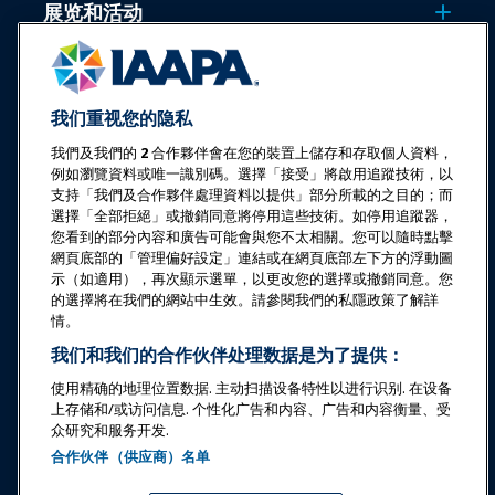
展览和活动
新闻与乐趣世界
我们重视您的隐私
教育
我們及我們的
2
合作夥伴會在您的裝置上儲存和存取個人資料，
例如瀏覽資料或唯一識別碼。選擇「接受」將啟用追蹤技術，以
安全与保障
支持「我們及合作夥伴處理資料以提供」部分所載的之目的；而
選擇「全部拒絕」或撤銷同意將停用這些技術。如停用追蹤器，
您看到的部分內容和廣告可能會與您不太相關。您可以隨時點擊
倡导
網頁底部的「管理偏好設定」連結或在網頁底部左下方的浮動圖
示（如適用），再次顯示選單，以更改您的選擇或撤銷同意。您
的選擇將在我們的網站中生效。請參閱我們的私隱政策了解詳
研究与报告
情。
我们和我们的合作伙伴处理数据是为了提供：
关于IAAPA
使用精确的地理位置数据. 主动扫描设备特性以进行识别. 在设备
上存储和/或访问信息. 个性化广告和内容、广告和内容衡量、受
众研究和服务开发.
合作伙伴
合作伙伴（供应商）名单
Copyright © 2026 国际游乐园和景点协会。保留所有权利。