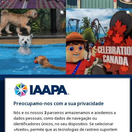
Preocupamo-nos com a sua privacidade
Nós e os nossos
2
parceiros armazenamos e acedemos a
Entrar
Junte-se Agora
dados pessoais, como dados de navegação ou
Prêmios
Carreiras
Contato
identificadores únicos, no seu dispositivo. Se selecionar
«Aceito», permite que as tecnologias de rastreio suportem