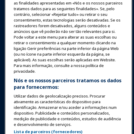
as finalidades apresentadas em «Nós e os nossos parceiros
Expos e Eventos
tratamos dados para as seguintes finalidades». Se, pelo
contrário, selecionar «Rejeitar tudo» ou retirar o seu
Notícias & Diversão
consentimento, estas tecnologias serão desativadas. Se os
rastreadores forem desativados, alguns conteúdos e
anúncios que vê poderão não ser tão relevantes para si.
Educação
Pode voltar a este menu para alterar as suas escolhas ou
retirar o consentimento a qualquer momento clicando na
ligação Gerir preferências na parte inferior da página Web
Segurança & Proteção
(ou no ícone na parte inferior esquerda da página, se
aplicável). As suas escolhas serão aplicadas em Website.
Para mais informação, consulte a nossa política de
Advocacia
privacidade.
Nós e os nossos parceiros tratamos os dados
para fornecermos:
Pesquisa e Relatórios
Utilizar dados de geolocalização precisos. Procurar
ativamente as características do dispositivo para
Sobre a IAAPA
identificação. Armazenar e/ou aceder a informações num
dispositivo. Publicidade e conteúdos personalizados,
medição de publicidade e conteúdos, estudos de audiência
Parceiros
e desenvolvimento de serviços.
Lista de parceiros (fornecedores)
Copyright © 2026 Associação Internacional de Parques de