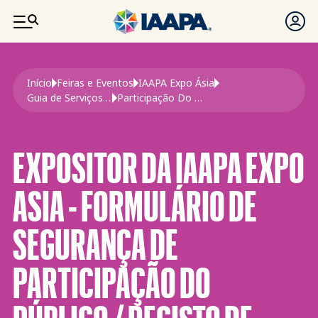
PASSAR PARA O CONTEÚDO PRINCIPAL
Navegação estrutural
Início
Feiras e Eventos
IAAPA Expo Ásia
Guia de Serviços Para Expositores Da Expo Ásia 2026
Participação Do Público Formulário de Segurança/Registo de Viagem Expo Ásia
EXPOSITOR DA IAAPA EXPO
ASIA - FORMULÁRIO DE
SEGURANÇA DE
PARTICIPAÇÃO DO