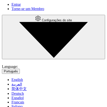
Entrar
Torne-se um Membro
Configurações do site
Language:
Português
English
العربية
简体中文
Deutsch
Español
Français
Italiano