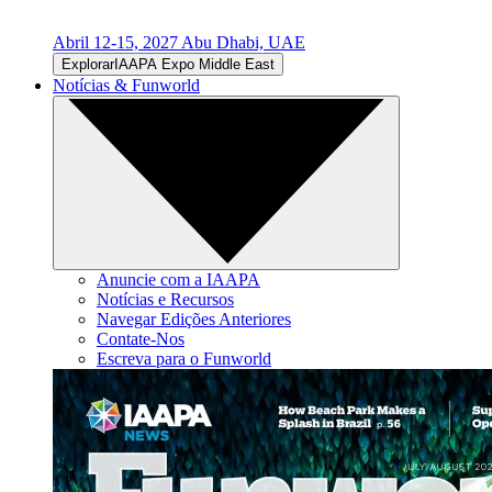
Abril 12-15, 2027
Abu Dhabi, UAE
ExplorarIAAPA Expo Middle East
Notícias & Funworld
Anuncie com a IAAPA
Notícias e Recursos
Navegar Edições Anteriores
Contate-Nos
Escreva para o Funworld