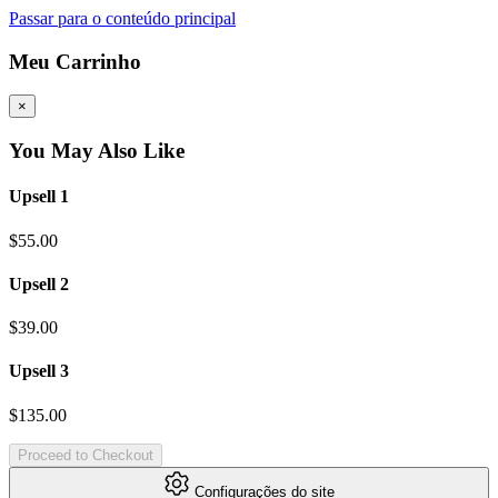
Passar para o conteúdo principal
Meu Carrinho
×
You May Also Like
Upsell 1
$55.00
Upsell 2
$39.00
Upsell 3
$135.00
Proceed to Checkout
Configurações do site