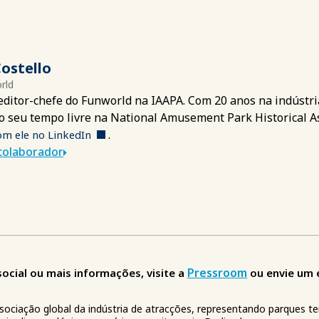
ostello
rld
editor-chefe do Funworld na IAAPA. Com 20 anos na indústr
o seu tempo livre na National Amusement Park Historical As
.
om ele no LinkedIn
colaborador
Pressroom
cial ou mais informações, visite a
ou envie um 
ssociação global da indústria de atracções, representando parques t