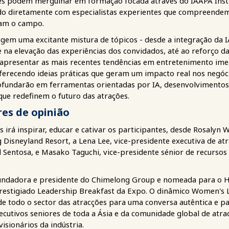
es podem mergulhar em formação focada através do IAAPA Instit
do diretamente com especialistas experientes que compreendem
am o campo.
em uma excitante mistura de tópicos - desde a integração da IA
e na elevação das experiências dos convidados, até ao reforço da
o apresentar as mais recentes tendências em entretenimento imer
oferecendo ideias práticas que geram um impacto real nos negó
fundarão em ferramentas orientadas por IA, desenvolvimentos g
ue redefinem o futuro das atrações.
res de opinião
 irá inspirar, educar e cativar os participantes, desde Rosalyn 
isneyland Resort, a Lena Lee, vice-presidente executiva de atr
 Sentosa, e Masako Taguchi, vice-presidente sénior de recurso
 fundadora e presidente do Chimelong Group e nomeada para o 
prestigiado Leadership Breakfast da Expo. O dinâmico Women's
e todo o sector das atracções para uma conversa autêntica e par
xecutivos seniores de toda a Ásia e da comunidade global de atr
visionários da indústria.