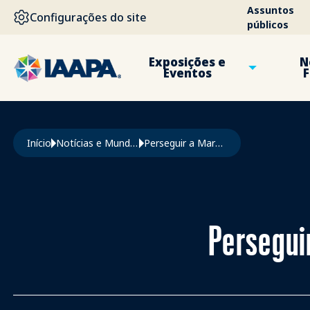
PASSAR PARA O CONTEÚDO PRINCIPAL
Assuntos
Configurações do site
públicos
Exposições e
N
Eventos
F
Navegação estrutural
Início
Notícias e Mundo Da Diversão
Perseguir a Maravilha Na IAAPA Expo Asia 2026
Persegui