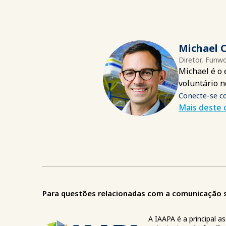
Michael C
Diretor, Funwo
Michael é o 
voluntário n
Conecte-se c
Mais deste 
Para questões relacionadas com a comunicação so
A IAAPA é a principal a