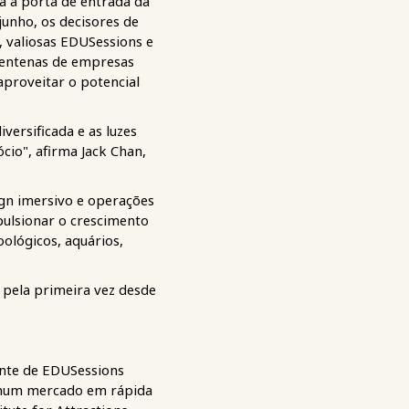
á a porta de entrada da
junho, os decisores de
 valiosas EDUSessions e
 centenas de empresas
aproveitar o potencial
versificada e as luzes
cio", afirma Jack Chan,
sign imersivo e operações
pulsionar o crescimento
ológicos, aquários,
 pela primeira vez desde
ante de EDUSessions
m num mercado em rápida