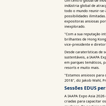
Um centro global de inov
indústria global de atrac
todo o mundo reunir-se-
possibilidades ilimitada
expositoras ansiosas por
inexplorado.
"Com a sua reputação inte
brilhantes de Hong Kong 
vice-presidente e diretor
Desde caraterísticas de s
sustentáveis, a IAAPA Ex
em parques temáticos, pa
resorts e muito mais.
"Estamos ansiosos para 
2018", diz Jakob Wahl, P
Sessões EDUS per
A IAAPA Expo Asia 2026 
criadas para capacitar o