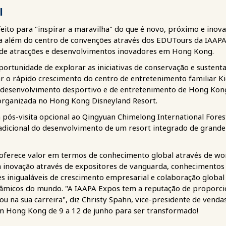
l
eito para "inspirar a maravilha" do que é novo, próximo e inova
a além do centro de convenções através dos EDUTours da IAAPA
s de atracções e desenvolvimentos inovadores em Hong Kong.
portunidade de explorar as iniciativas de conservação e sustent
o rápido crescimento do centro de entretenimento familiar Kidz
 desenvolvimento desportivo e de entretenimento de Hong Kong;
organizada no Hong Kong Disneyland Resort.
 pós-visita opcional ao Qingyuan Chimelong International Fores
adicional do desenvolvimento de um resort integrado de grande
oferece valor em termos de conhecimento global através de w
 à inovação através de expositores de vanguarda, conhecimentos p
es inigualáveis de crescimento empresarial e colaboração glob
âmicos do mundo. "A IAAPA Expos tem a reputação de proporci
 ou na sua carreira", diz Christy Spahn, vice-presidente de vend
em Hong Kong de 9 a 12 de junho para ser transformado!