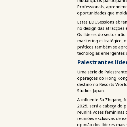
mudança. Os participant
Professionals, aprenden
oportunidades que mold
Estas EDUSessions abrang
no design das atracções 
Os líderes do sector irã
marketing estratégico, 
práticos também se apro
tecnologias emergentes q
Palestrantes líde
Uma série de Palestrantes
operações do Hong Kong D
destino no Resorts World
Studios Japan.
A influente Su Zhigang,
2025, será a cabeça do 
reunirá vozes femininas d
reuniões exclusivas de e
opinião dos líderes mais 