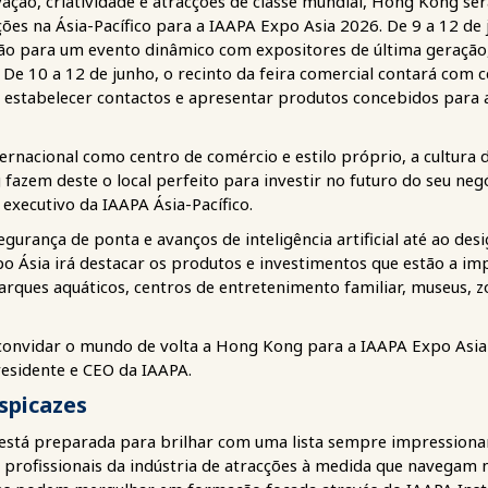
ação, criatividade e atracções de classe mundial, Hong Kong ser
ções na Ásia-Pacífico para a IAAPA Expo Asia 2026. De 9 a 12 de 
ão para um evento dinâmico com expositores de última geração,
s. De 10 a 12 de junho, o recinto da feira comercial contará com
 estabelecer contactos e apresentar produtos concebidos para 
rnacional como centro de comércio e estilo próprio, a cultura di
fazem deste o local perfeito para investir no futuro do seu negó
 executivo da IAAPA Ásia-Pacífico.
egurança de ponta e avanços de inteligência artificial até ao de
po Ásia irá destacar os produtos e investimentos que estão a im
rques aquáticos, centros de entretenimento familiar, museus, zo
convidar o mundo de volta a Hong Kong para a IAAPA Expo Asia
residente e CEO da IAAPA.
spicazes
está preparada para brilhar com uma lista sempre impression
s profissionais da indústria de atracções à medida que navega