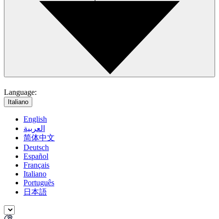
Language:
Italiano
English
العربية
简体中文
Deutsch
Español
Français
Italiano
Português
日本語