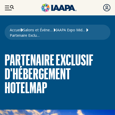
ALLER AU CONTENU PRINCIPAL
Fil d'Ariane
Accueil
Salons et Événements
IAAPA Expo Middle East
Partenaire Exclusif D'hébergement HotelMap
PARTENAIRE EXCLUSIF
D'HÉBERGEMENT
HOTELMAP