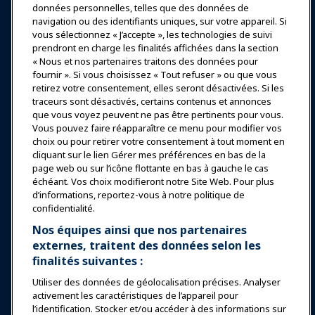
données personnelles, telles que des données de
Se connecter
Rejoindre maintenant
navigation ou des identifiants uniques, sur votre appareil. Si
vous sélectionnez « J’accepte », les technologies de suivi
Récompenses
Carrières
Contact
prendront en charge les finalités affichées dans la section
« Nous et nos partenaires traitons des données pour
Expositions et Événements
fournir ». Si vous choisissez « Tout refuser » ou que vous
retirez votre consentement, elles seront désactivées. Si les
traceurs sont désactivés, certains contenus et annonces
Nouvelles & Funworld
que vous voyez peuvent ne pas être pertinents pour vous.
Vous pouvez faire réapparaître ce menu pour modifier vos
choix ou pour retirer votre consentement à tout moment en
Éducation
cliquant sur le lien Gérer mes préférences en bas de la
page web ou sur l’icône flottante en bas à gauche le cas
échéant. Vos choix modifieront notre Site Web. Pour plus
Sécurité & Protection
d’informations, reportez-vous à notre politique de
confidentialité.
Plaidoyer
Nos équipes ainsi que nos partenaires
externes, traitent des données selon les
finalités suivantes :
Recherche & Rapports
Utiliser des données de géolocalisation précises. Analyser
activement les caractéristiques de l’appareil pour
À propos de IAAPA
l’identification. Stocker et/ou accéder à des informations sur