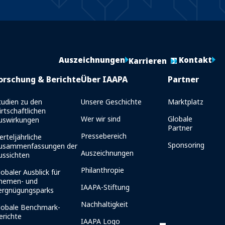
Auszeichnungen
Kontakt
Karrieren
orschung & Berichte
Über IAAPA
Partner
tudien zu den
Unsere Geschichte
Marktplatz
irtschaftlichen
Wer wir sind
Globale
uswirkungen
Partner
Pressebereich
erteljährliche
Sponsoring
usammenfassungen der
Auszeichnungen
ussichten
Philanthropie
lobaler Ausblick für
hemen- und
IAAPA-Stiftung
ergnügungsparks
Nachhaltigkeit
lobale Benchmark-
erichte
IAAPA Logo