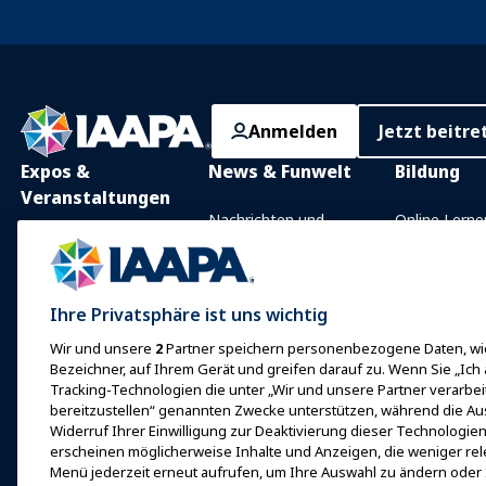
Anmelden
Jetzt beitre
Expos &
News & Funwelt
Bildung
Veranstaltungen
Nachrichten und
Online Lerne
Funktionen
IAAPA Expo
Präsenzunter
Mit IAAPA werben
Expo Europa
Gemeinsam
Ihre Privatsphäre ist uns wichtig
Frühere Ausgaben
Wissensgebi
Expo Asien
Wir und unsere
2
Partner speichern personenbezogene Daten, wie
Schreiben Sie für Funworld
Zertifizierun
Expo Naher Osten
Bezeichner, auf Ihrem Gerät und greifen darauf zu. Wenn Sie „Ich
Programme d
Tracking-Technologien die unter „Wir und unsere Partner verarbe
Kommende
Stiftung
bereitzustellen“ genannten Zwecke unterstützen, während die Au
Veranstaltungen
Widerruf Ihrer Einwilligung zur Deaktivierung dieser Technologien 
erkundet
Bei einer Expo oder
erscheinen möglicherweise Inhalte und Anzeigen, die weniger rele
Veranstaltung sprechen
Menü jederzeit erneut aufrufen, um Ihre Auswahl zu ändern oder 
Finde einen