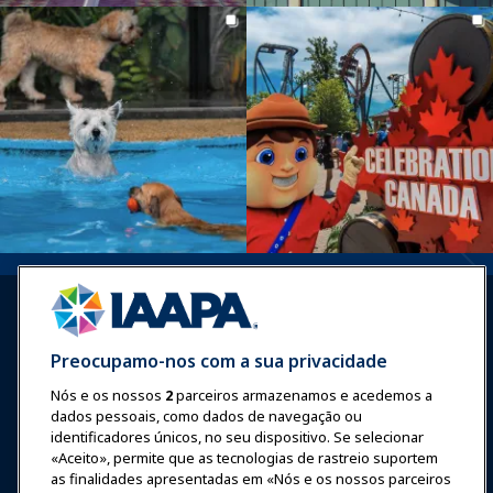
Preocupamo-nos com a sua privacidade
Nós e os nossos
2
parceiros armazenamos e acedemos a
Entrar
Junte-se Agora
dados pessoais, como dados de navegação ou
Prêmios
Carreiras
Contato
identificadores únicos, no seu dispositivo. Se selecionar
«Aceito», permite que as tecnologias de rastreio suportem
as finalidades apresentadas em «Nós e os nossos parceiros
Expos e Eventos