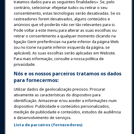
tratamos dados para as seguintes finalidades». Se, pelo
contrário, selecionar «Rejeitar tudo» ou retirar o seu
Notícias & Diversão
consentimento, estas tecnologias serão desativadas. Se os
rastreadores forem desativados, alguns conteúdos e
anúncios que vê poderão não ser tão relevantes para si.
Educação
Pode voltar a este menu para alterar as suas escolhas ou
retirar o consentimento a qualquer momento clicando na
ligação Gerir preferências na parte inferior da página Web
Segurança & Proteção
(ou no ícone na parte inferior esquerda da página, se
aplicável). As suas escolhas serão aplicadas em Website.
Para mais informação, consulte a nossa política de
Advocacia
privacidade.
Nós e os nossos parceiros tratamos os dados
para fornecermos:
Pesquisa e Relatórios
Utilizar dados de geolocalização precisos. Procurar
ativamente as características do dispositivo para
Sobre a IAAPA
identificação. Armazenar e/ou aceder a informações num
dispositivo. Publicidade e conteúdos personalizados,
medição de publicidade e conteúdos, estudos de audiência
Parceiros
e desenvolvimento de serviços.
Lista de parceiros (fornecedores)
Copyright © 2026 Associação Internacional de Parques de
Diversões e Atrações. Todos os direitos reservados.